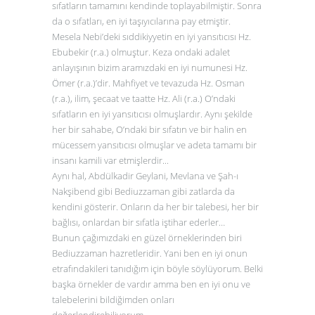
sıfatların tamamını kendinde toplayabilmiştir. Sonra
da o sıfatları, en iyi taşıyıcılarına pay etmiştir.
Mesela Nebi’deki sıddikiyyetin en iyi yansıtıcısı Hz.
Ebubekir (r.a.) olmuştur. Keza ondaki adalet
anlayışının bizim aramızdaki en iyi numunesi Hz.
Ömer (r.a.)’dir. Mahfiyet ve tevazuda Hz. Osman
(r.a.), ilim, şecaat ve taatte Hz. Ali (r.a.) O’ndaki
sıfatların en iyi yansıtıcısı olmuşlardır. Aynı şekilde
her bir sahabe, O’ndaki bir sıfatın ve bir halin en
mücessem yansıtıcısı olmuşlar ve adeta tamamı bir
insanı kamili var etmişlerdir...
Aynı hal, Abdülkadir Geylani, Mevlana ve Şah-ı
Nakşibend gibi Bediuzzaman gibi zatlarda da
kendini gösterir. Onların da her bir talebesi, her bir
bağlısı, onlardan bir sıfatla iştihar ederler…
Bunun çağımızdaki en güzel örneklerinden biri
Bediuzzaman hazretleridir. Yani ben en iyi onun
etrafındakileri tanıdığım için böyle söylüyorum. Belki
başka örnekler de vardır amma ben en iyi onu ve
talebelerini bildiğimden onları
değerlendirebiliyorum.