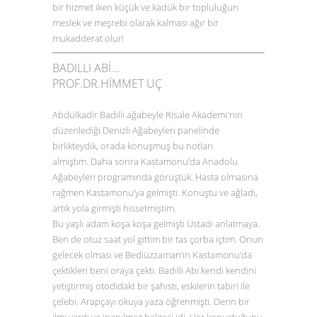
bir hizmet iken küçük ve kadük bir topluluğun
meslek ve meşrebi olarak kalması ağır bir
mukadderat olur!
BADILLI ABİ...
PROF.DR.HİMMET UÇ
Abdülkadir Badıllı ağabeyle Risale Akademi'nin
düzenlediği Denizli Ağabeyleri panelinde
birlikteydik, orada konuşmuş bu notları
almıştım. Daha sonra Kastamonu’da Anadolu
Ağabeyleri programında görüştük. Hasta olmasına
rağmen Kastamonu’ya gelmişti. Konuştu ve ağladı,
artık yola girmişti hissetmiştim.
Bu yaşlı adam koşa koşa gelmişti Üstadı anlatmaya.
Ben de otuz saat yol gittim bir tas çorba içtim. Onun
gelecek olması ve Bediüzzaman’ın Kastamonu’da
çektikleri beni oraya çekti. Badıllı Abi kendi kendini
yetiştirmiş otodidakt bir şahıstı, eskilerin tabiri ile
çelebi. Arapçayı okuya yaza öğrenmişti. Derin bir
ilmi vardı ve inanılmaz belgeci idi. Her konuştuğunu