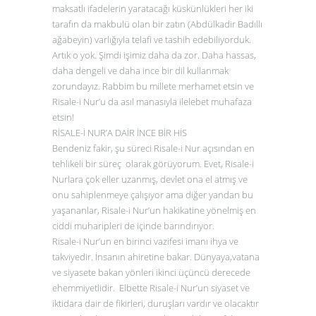
maksatlı ifadelerin yaratacağı küskünlükleri her iki
tarafın da makbulü olan bir zatın (Abdülkadir Badıllı
ağabeyin) varlığıyla telafi ve tashih edebiliyorduk.
Artık o yok. Şimdi işimiz daha da zor. Daha hassas,
daha dengeli ve daha ince bir dil kullanmak
zorundayız. Rabbim bu millete merhamet etsin ve
Risale-i Nur’u da asıl manasıyla ilelebet muhafaza
etsin!
RİSALE-İ NUR’A DAİR İNCE BİR HİS
Bendeniz fakir, şu süreci Risale-i Nur açısından en
tehlikeli bir süreç olarak görüyorum. Evet, Risale-i
Nurlara çok eller uzanmış, devlet ona el atmış ve
onu sahiplenmeye çalışıyor ama diğer yandan bu
yaşananlar, Risale-i Nur’un hakikatine yönelmiş en
ciddi muharipleri de içinde barındırıyor.
Risale-i Nur’un en birinci vazifesi imanı ihya ve
takviyedir. İnsanın ahiretine bakar. Dünyaya,vatana
ve siyasete bakan yönleri ikinci üçüncü derecede
ehemmiyetlidir. Elbette Risale-i Nur’un siyaset ve
iktidara dair de fikirleri, duruşları vardır ve olacaktır