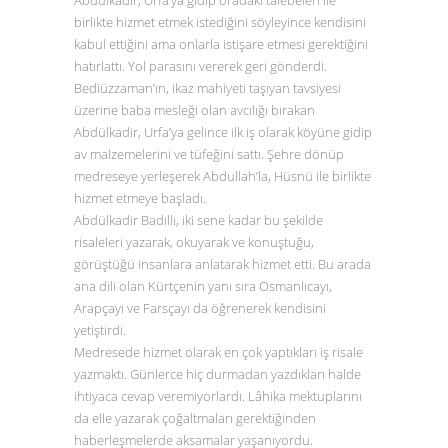
birlikte hizmet etmek istediğini söyleyince kendisini
kabul ettiğini ama onlarla istişare etmesi gerektiğini
hatırlattı. Yol parasını vererek geri gönderdi.
Bediüzzaman’ın, ikaz mahiyeti taşıyan tavsiyesi
üzerine baba mesleği olan avcılığı bırakan
Abdülkadir, Urfa’ya gelince ilk iş olarak köyüne gidip
av malzemelerini ve tüfeğini sattı. Şehre dönüp
medreseye yerleşerek Abdullah’la, Hüsnü ile birlikte
hizmet etmeye başladı.
Abdülkadir Badıllı, iki sene kadar bu şekilde
risaleleri yazarak, okuyarak ve konuştuğu,
görüştüğü insanlara anlatarak hizmet etti. Bu arada
ana dili olan Kürtçenin yanı sıra Osmanlıcayı,
Arapçayı ve Farsçayı da öğrenerek kendisini
yetiştirdi.
Medresede hizmet olarak en çok yaptıkları iş risale
yazmaktı. Günlerce hiç durmadan yazdıkları halde
ihtiyaca cevap veremiyorlardı. Lâhika mektuplarını
da elle yazarak çoğaltmaları gerektiğinden
haberleşmelerde aksamalar yaşanıyordu.