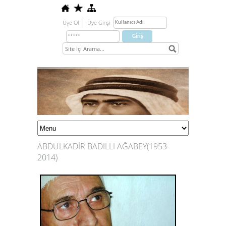
Üye Ol
Üye Girişi
ABDULKADİR BADILLI AĞABEY(1953-
2014)