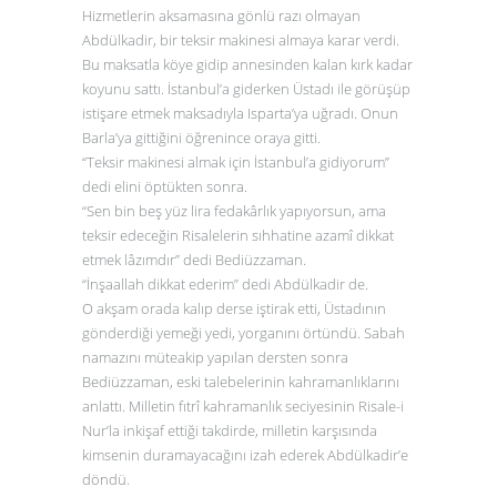
Hizmetlerin aksamasına gönlü razı olmayan
Abdülkadir, bir teksir makinesi almaya karar verdi.
Bu maksatla köye gidip annesinden kalan kırk kadar
koyunu sattı. İstanbul’a giderken Üstadı ile görüşüp
istişare etmek maksadıyla Isparta’ya uğradı. Onun
Barla’ya gittiğini öğrenince oraya gitti.
“Teksir makinesi almak için İstanbul’a gidiyorum”
dedi elini öptükten sonra.
“Sen bin beş yüz lira fedakârlık yapıyorsun, ama
teksir edeceğin Risalelerin sıhhatine azamî dikkat
etmek lâzımdır” dedi Bediüzzaman.
“İnşaallah dikkat ederim” dedi Abdülkadir de.
O akşam orada kalıp derse iştirak etti, Üstadının
gönderdiği yemeği yedi, yorganını örtündü. Sabah
namazını müteakip yapılan dersten sonra
Bediüzzaman, eski talebelerinin kahramanlıklarını
anlattı. Milletin fıtrî kahramanlık seciyesinin Risale-i
Nur’la inkişaf ettiği takdirde, milletin karşısında
kimsenin duramayacağını izah ederek Abdülkadir’e
döndü.