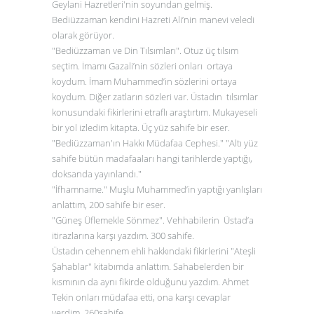
Geylani Hazretleri'nin soyundan gelmiş.
Bediüzzaman kendini Hazreti Ali’nin manevi veledi
olarak görüyor.
"Bediüzzaman ve Din Tılsımları". Otuz üç tılsım
seçtim. İmamı Gazali’nin sözleri onları ortaya
koydum. İmam Muhammed’in sözlerini ortaya
koydum. Diğer zatların sözleri var. Üstadın tılsımlar
konusundaki fikirlerini etraflı araştırtım. Mukayeseli
bir yol izledim kitapta. Üç yüz sahife bir eser.
"Bediüzzaman'ın Hakkı Müdafaa Cephesi." "Altı yüz
sahife bütün madafaaları hangi tarihlerde yaptığı,
doksanda yayınlandı."
"İfhamname." Muşlu Muhammed’in yaptığı yanlışları
anlattım, 200 sahife bir eser.
"Güneş Üflemekle Sönmez". Vehhabilerin Üstad’a
itirazlarına karşı yazdım. 300 sahife.
Üstadın cehennem ehli hakkındaki fikirlerini "Ateşli
Şahablar" kitabımda anlattım. Sahabelerden bir
kısmının da aynı fikirde olduğunu yazdım. Ahmet
Tekin onları müdafaa etti, ona karşı cevaplar
verdim. 260sahife.