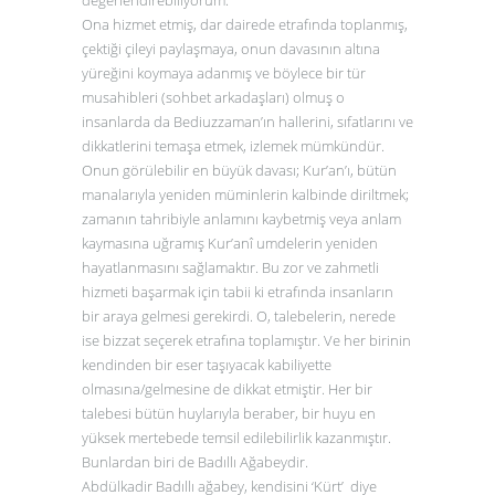
Ona hizmet etmiş, dar dairede etrafında toplanmış,
çektiği çileyi paylaşmaya, onun davasının altına
yüreğini koymaya adanmış ve böylece bir tür
musahibleri (sohbet arkadaşları) olmuş o
insanlarda da Bediuzzaman’ın hallerini, sıfatlarını ve
dikkatlerini temaşa etmek, izlemek mümkündür.
Onun görülebilir en büyük davası; Kur’an’ı, bütün
manalarıyla yeniden müminlerin kalbinde diriltmek;
zamanın tahribiyle anlamını kaybetmiş veya anlam
kaymasına uğramış Kur’anî umdelerin yeniden
hayatlanmasını sağlamaktır. Bu zor ve zahmetli
hizmeti başarmak için tabii ki etrafında insanların
bir araya gelmesi gerekirdi. O, talebelerin, nerede
ise bizzat seçerek etrafına toplamıştır. Ve her birinin
kendinden bir eser taşıyacak kabiliyette
olmasına/gelmesine de dikkat etmiştir. Her bir
talebesi bütün huylarıyla beraber, bir huyu en
yüksek mertebede temsil edilebilirlik kazanmıştır.
Bunlardan biri de Badıllı Ağabeydir.
Abdülkadir Badıllı ağabey, kendisini ‘Kürt’ diye