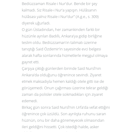
Bediüzzaman Risale-i Nur’dur. Bende bir şey
kalmadı. Siz Risale-i Nur’a yapışın. Hülâsanın
hülâsası yalnız Risale-i Nur’dur” (A.g.e., s. 309)
diyerek uğurladı.
O gün Üstadından, her zamankinden farklı bir
hüzünle ayrılan Badıllı, Ankara’ya gidip birliğine
teslim oldu. Bediüzzaman’ın talimatı üzerine
tanıştığı Said Özdemir’in sayesinde evci belgesi
alarak hafta sonlarında hizmetlerle meşgul olmaya
gayret etti.
Çarşıya çıktığı günlerden birinde Said Nursî’nin
Ankara’da olduğunu öğrenince sevindi. Ziyaret
etmek maksadıyla hemen kaldığı otele gitti ise de
görüşemedi. Onun çağırması üzerine tekrar geldiği
zaman da polisler otele sokmadıkları için ziyaret
edemedi.
Birkaç gün sonra Said Nursî’nin Urfa’da vefat ettiğini
öğrenince çok üzüldü. Son ayrılışta ruhunu saran
hüznün, onu bir daha göremeyecek olmasından
ileri geldiğini hissetti. Çok istediği halde, asker