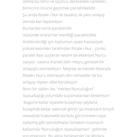
amma bu ikinci ve üçüncü derecedeki vazifeleri,
birincinin önüne geçirmek çok tehlikelidir.
Şu anda Risale-i Nur iki tasallut; iki yıkıcı anlayış
altında kan kaybediyor.
Bunlardan birisi paralelcilik!
Hükümet ısrarla her menfiliği paralelcilikle
ilintilendirdiği için toplumun siyasi hassasiyeti
yüksek kesimleri tarafından Risale-i Nur, -çünkü
paralel diye suçlanan kesimi de ekseriyet Nurcu
sayıyor- vatana ihaneti dahi meşru görecek bir
anlayış(!) zannediliyor. Meşrep ve meslek itibarıyla
Risale-i Nur’u istemeyen dini cemaatler de bu
anlayışı dipten dibe körüklüyor.
İkinci bir saldırı ise, “merkez Nurculuğun”
siyasallaştığı yolundaki suçlamalardan besleniyor.
Bugüne kadar siyasete bulaşmayı şeytana
bulaşmak kadar sakıncalı gören şu insanların birçok
meselede hükümetle kol kola görünmeleri veya
öyleymiş gibi yansıtılmaları birtakım insanların
kafasında “Nurculuğun siyasallaşması” şeklinde
yorumlanıyor. Bu algıyı besleyenler ise iktidara