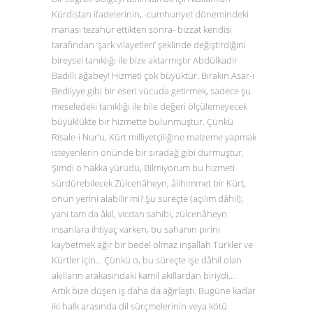
Kürdistan ifadelerinin, -cumhuriyet dönemindeki
manası tezahür ettikten sonra- bizzat kendisi
tarafından ‘şark vilayetleri’ şeklinde değiştirdiğini
bireysel tanıklığı ile bize aktarmıştır Abdülkadir
Badıllı ağabey! Hizmeti çok büyüktür. Bırakın Asar-ı
Bediiyye gibi bir eseri vücuda getirmek, sadece şu
meseledeki tanıklığı ile bile değeri ölçülemeyecek
büyüklükte bir hizmette bulunmuştur. Çünkü
Risale-i Nur’u, Kürt milliyetçiliğine malzeme yapmak
isteyenlerin önünde bir sıradağ gibi durmuştur.
Şimdi o hakka yürüdü, Bilmiyorum bu hizmeti
sürdürebilecek Zülcenâheyn, âlihimmet bir Kürt,
onun yerini alabilir mi? Şu süreçte (açılım dâhil);
yani tam da âkil, vicdan sahibi, zülcenâheyn
insanlara ihtiyaç varken, bu sahanın pirini
kaybetmek ağır bir bedel olmaz inşallah Türkler ve
Kürtler için… Çünkü o, bu süreçte işe dâhil olan
akılların arakasındaki kamil akıllardan biriydi…
Artık bize düşen iş daha da ağırlaştı. Bugüne kadar
iki halk arasında dil sürçmelerinin veya kötü