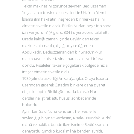
Teksir makinesini görünce sevinen Bediüzzaman
“İnşaallah o teksir makinesi ileride Urfa’nın âlem-i
İslâma ilim hakikatını neşreden bir merkez halini
almasına vesile olacak. Bütün Nurları neşir için sana
izin veriyorum” (A.g.e. s: 304 ) diyerek onu taltif etti.
Orada kaldığı zaman içinde Ceylân’dan teksir
makinesinin nasıl çalıştığını iyice öğrenen
Abdülkadir, Bediüzzaman’dan bir Siracü’n-Nur
mecmuası ile biraz tayinat parası aldı ve Urfa’ya
döndü. Risaleleri teksirle çoğaltarak bölgede hızla
intişar etmesine vesile oldu.
1959 yılında askerliği Ankara’ya çıktı. Oraya Isparta
üzerinden giderek Üstadını bir kere daha ziyaret
etti, elini öptü. Bir iki gün orada kalarak Nur
derslerine iştirak etti, hususî sohbetlerinde
bulundu.
Ayrılırken Said Nursî kendisini, her vesile ile
söylediği gibi yine “Kardeşim, Risale-i Nur’daki kudsî
mânâ ve hakikat bende iken ismime Bediüzzaman
deniyordu. Şimdi o kudsî mânâ benden ayrıldı.