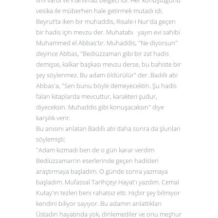
vesika ile müberhen hale getirmek mutadı idi.
Beyrut’ta iken bir muhaddis, Risale-i Nur'da geçen
bir hadis için mevzu der. Muhatabı yayın evi sahibi
Muhammed el Abbas'tır. Muhaddis, "Ne diyorsun"
deyince Abbas, "Bediüzzaman gibi bir zat hadis
demişse, kalkar başkası mevzu derse, bu bahiste bir
şey söylenmez. Bu adam öldürülür" der. Badıllı abi
Abbas'a, "Sen bunu böyle demeyecektin. Şu hadis
falan kitaplarda mevcuttur, karakteri şudur,
diyeceksin. Muhaddis gibi konuşacaksın" diye
karşılık verir.
Bu anısını anlatan Badıllı abi daha sonra da şlunları
söylemişti:
"Adam kızmadı ben de o gün karar verdim
Bediüzzaman’ın eserlerinde geçen hadisleri
araştırmaya başladım. O günde sonra yazmaya
başladım. Mufassal Tarihçeyi Hayat'ı yazdım. Cemal
Kutay'ın tezleri beni rahatsız etti. Hiçbir şey bilmiyor
kendini biliyor sayıyor. Bu adamın anlattıkları
Üstadın hayatında yok, dinlemediler ve onu meşhur