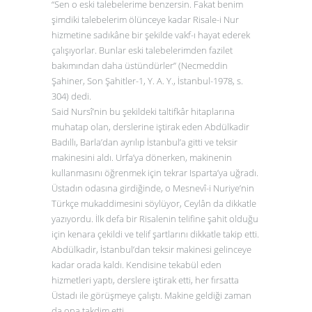
“Sen o eski talebelerime benzersin. Fakat benim
şimdiki talebelerim ölünceye kadar Risale-i Nur
hizmetine sadıkâne bir şekilde vakf-ı hayat ederek
çalışıyorlar. Bunlar eski talebelerimden fazilet
bakımından daha üstündürler” (Necmeddin
Şahiner, Son Şahitler-1, Y. A. Y., İstanbul-1978, s.
304) dedi.
Said Nursî’nin bu şekildeki taltifkâr hitaplarına
muhatap olan, derslerine iştirak eden Abdülkadir
Badıllı, Barla’dan ayrılıp İstanbul’a gitti ve teksir
makinesini aldı. Urfa’ya dönerken, makinenin
kullanmasını öğrenmek için tekrar Isparta’ya uğradı.
Üstadın odasına girdiğinde, o Mesnevî-i Nuriye’nin
Türkçe mukaddimesini söylüyor, Ceylân da dikkatle
yazıyordu. İlk defa bir Risalenin telifine şahit olduğu
için kenara çekildi ve telif şartlarını dikkatle takip etti.
Abdülkadir, İstanbul’dan teksir makinesi gelinceye
kadar orada kaldı. Kendisine tekabül eden
hizmetleri yaptı, derslere iştirak etti, her fırsatta
Üstadı ile görüşmeye çalıştı. Makine geldiği zaman
da ona takdim etti.