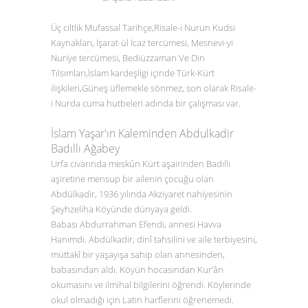
Üç ciltlik Mufassal Tarihçe,Risale-i Nurun Kudsi
Kaynakları, İşarat-ül İcaz tercümesi, Mesnevi-yi
Nuriye tercümesi, Bediüzzaman Ve Din
Tılsımları,İslam kardeşligi içinde Türk-Kürt
ilişkileri,Güneş üflemekle sönmez, son olarak Risale-
i Nurda cuma hutbeleri adında bir çalışması var.
İslam Yaşar'ın Kaleminden Abdulkadir
Badıllı Ağabey
Urfa civarında meskûn Kürt aşairinden Badıllı
aşiretine mensup bir ailenin çocuğu olan
Abdülkadir, 1936 yılında Akziyaret nahiyesinin
Şeyhzeliha Köyünde dünyaya geldi.
Babası Abdurrahman Efendi, annesi Havva
Hanımdı. Abdülkadir, dinî tahsilini ve aile terbiyesini,
müttakî bir yaşayışa sahip olan annesinden,
babasından aldı. Köyün hocasından Kur’ân
okumasını ve ilmihal bilgilerini öğrendi. Köylerinde
okul olmadığı için Latin harflerini öğrenemedi.