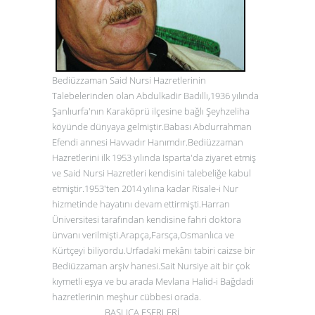
Bediüzzaman Said Nursi Hazretlerinin
Talebelerinden olan Abdulkadir Badıllı,1936 yılında
Şanlıurfa'nın Karaköprü ilçesine bağlı Şeyhzeliha
köyünde dünyaya gelmiştir.Babası Abdurrahman
Efendi annesi Havvadır Hanımdır.Bediüzzaman
Hazretlerini ilk 1953 yılında Isparta'da ziyaret etmiş
ve Said Nursi Hazretleri kendisini talebeliğe kabul
etmiştir.1953'ten 2014 yılına kadar Risale-i Nur
hizmetinde hayatını devam ettirmişti.Harran
Üniversitesi tarafından kendisine fahri doktora
ünvanı verilmişti.Arapça,Farsça,Osmanlıca ve
Kürtçeyi biliyordu.Urfadaki mekânı tabiri caizse bir
Bediüzzaman arşiv hanesi.Sait Nursiye ait bir çok
kıymetli eşya ve bu arada Mevlana Halid-i Bağdadi
hazretlerinin meşhur cübbesi orada.
BAŞLICA ESERLERİ