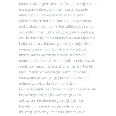
tanımlamaktan geri kalmamış fakat bu kimliğin İslam
manasının önüne geçirilmesine asla müsaade
etmemiştir. Bu yönüyle üstadını en iyi temsil
edebilenlerden biri olmuştur. Zira Bediuzzaman,
eski talebelerinden birinin Kürtçülük yaptığını, bu
saikle Müslüman Türklere buğzettiğini fark edince,
onu bu hastalığından kurtarıncaya kadar uğraşmış
hatta bu amaçla Batum’a gitmek için aldığı biletini
yakmayı göze almıştır. Çünkü o biliyorduk İslam
ittihadı, ancak kavimlerin birbirini sevmesiyle
mümkündür. Aksi hal ise en büyük manidir. Davam
dediği şu hizmetin zarara uğramaması için her bir
Müslümanın bir buz parçası hükmünde olan
enaniyetini ve kavmiyetçiliğini Kur’an denizinde
eritmesi gerekiyordu ki, birlik olabilsin.
Çünkü bu çağda İslam ittihadının önünde duran en
büyük engel milliyetçilik, kavmiyetçilik ve o
anlayışların beraberinde getirdiği faşizmdir.
Başkalarının yok edilmesiyle beslenen ırkçı
milliyetçilikle İslam yurtları tar u mar edildi ve