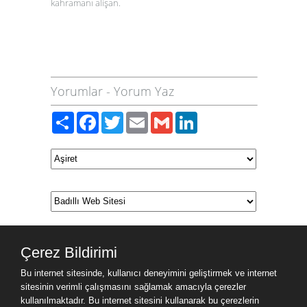
kahramanı alişan.
Yorumlar
-
Yorum Yaz
Paylaş
Facebook
Twitter
Email
Gmail
LinkedIn
Çerez Bildirimi
Bu internet sitesinde, kullanıcı deneyimini geliştirmek ve internet
sitesinin verimli çalışmasını sağlamak amacıyla çerezler
kullanılmaktadır. Bu internet sitesini kullanarak bu çerezlerin