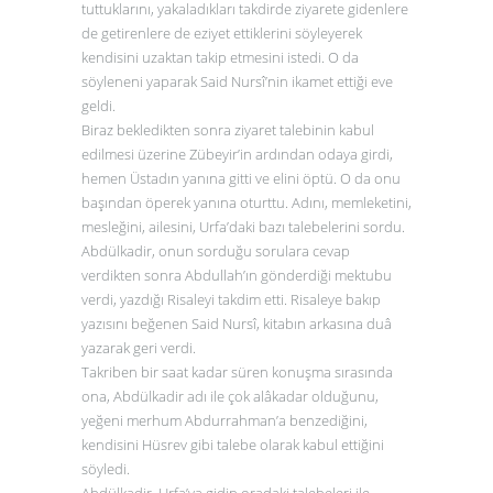
tuttuklarını, yakaladıkları takdirde ziyarete gidenlere
de getirenlere de eziyet ettiklerini söyleyerek
kendisini uzaktan takip etmesini istedi. O da
söyleneni yaparak Said Nursî’nin ikamet ettiği eve
geldi.
Biraz bekledikten sonra ziyaret talebinin kabul
edilmesi üzerine Zübeyir’in ardından odaya girdi,
hemen Üstadın yanına gitti ve elini öptü. O da onu
başından öperek yanına oturttu. Adını, memleketini,
mesleğini, ailesini, Urfa’daki bazı talebelerini sordu.
Abdülkadir, onun sorduğu sorulara cevap
verdikten sonra Abdullah’ın gönderdiği mektubu
verdi, yazdığı Risaleyi takdim etti. Risaleye bakıp
yazısını beğenen Said Nursî, kitabın arkasına duâ
yazarak geri verdi.
Takriben bir saat kadar süren konuşma sırasında
ona, Abdülkadir adı ile çok alâkadar olduğunu,
yeğeni merhum Abdurrahman’a benzediğini,
kendisini Hüsrev gibi talebe olarak kabul ettiğini
söyledi.
Abdülkadir, Urfa’ya gidip oradaki talebeleri ile