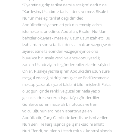
“Ziyaretine gidip tarikat dersi alacağım” dedi o da.
“Kardeşim, Üstadımız tarikat dersi vermez. Risale-i
Nur’un mesleği tarikat değildir” dedi.
Abdülkadir söylenenleri pek dinlemeyip adres
istemekte ısrar edince Abdullah, Risale-i Nur’dan
bahisler okuyarak meseleyi uzun uzun izah etti. Bu
izahlardan sonra tarikat dersi almaktan vazgeçse de
ziyaret etme talebinden vazgeçmeyince ona
büyükçe bir Risale verdi ve ancak onu yazdığı
zaman Üstadı ziyarete gönderebileceklerini söyledi.
Onlar, Risaleyi yazma işinin Abdülkadir’i uzun süre
meşgul edeceğini düşünmüşler ve Bediüzzaman’a
mektup yazarak ziyaret talebini bildirmişlerdi. Fakat
o üç gün içinde renkli ve güzel bir hatla yazıp
gelince adresi vererek Isparta’ya gönderdiler.
Günlerce süren maceralı bir otobüs ve tren
yolculuğunun ardından Isparta’ya gelen
Abdülkadir, Çarşı Camii’nde kendisine ismi verilen
Nuri Benli ile karşılaşınca geliş maksadını anlattı.
Nuri Efendi, polislerin Üstadı çok sıkı kontrol altında