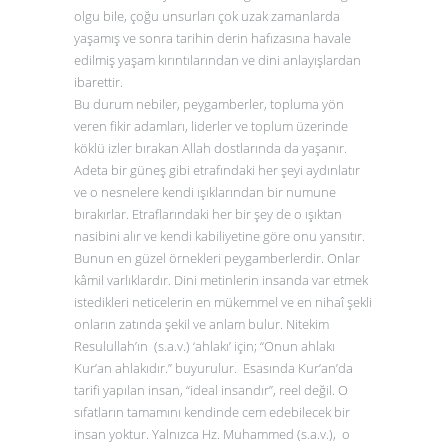
olgu bile, çoğu unsurları çok uzak zamanlarda
yaşamış ve sonra tarihin derin hafızasına havale
edilmiş yaşam kırıntılarından ve dini anlayışlardan
ibarettir.
Bu durum nebiler, peygamberler, topluma yön
veren fikir adamları, liderler ve toplum üzerinde
köklü izler bırakan Allah dostlarında da yaşanır.
Adeta bir güneş gibi etrafındaki her şeyi aydınlatır
ve o nesnelere kendi ışıklarından bir numune
bırakırlar. Etraflarındaki her bir şey de o ışıktan
nasibini alır ve kendi kabiliyetine göre onu yansıtır.
Bunun en güzel örnekleri peygamberlerdir. Onlar
kâmil varlıklardır. Dini metinlerin insanda var etmek
istedikleri neticelerin en mükemmel ve en nihaî şekli
onların zatında şekil ve anlam bulur. Nitekim
Resulullah’ın (s.a.v.) ‘ahlakı’ için; “Onun ahlakı
Kur’an ahlakıdır.” buyurulur. Esasında Kur’an’da
tarifi yapılan insan, “ideal insandır”, reel değil. O
sıfatların tamamını kendinde cem edebilecek bir
insan yoktur. Yalnızca Hz. Muhammed (s.a.v.), o