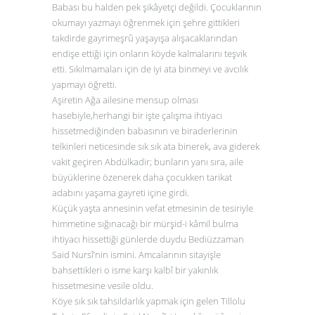
Babası bu halden pek şikâyetçi değildi. Çocuklarının
okumayı yazmayı öğrenmek için şehre gittikleri
takdirde gayrimeşrû yaşayışa alışacaklarından
endişe ettiği için onların köyde kalmalarını teşvik
etti. Sıkılmamaları için de iyi ata binmeyi ve avcılık
yapmayı öğretti.
Aşiretin Ağa ailesine mensup olması
hasebiyle,herhangi bir işte çalışma ihtiyacı
hissetmediğinden babasının ve biraderlerinin
telkinleri neticesinde sık sık ata binerek, ava giderek
vakit geçiren Abdülkadir; bunların yanı sıra, aile
büyüklerine özenerek daha çocukken tarikat
adabını yaşama gayreti içine girdi.
Küçük yaşta annesinin vefat etmesinin de tesiriyle
himmetine sığınacağı bir mürşid-i kâmil bulma
ihtiyacı hissettiği günlerde duydu Bediüzzaman
Said Nursî’nin ismini. Amcalarının sitayişle
bahsettikleri o isme karşı kalbî bir yakınlık
hissetmesine vesile oldu.
Köye sık sık tahsildarlık yapmak için gelen Tillolu