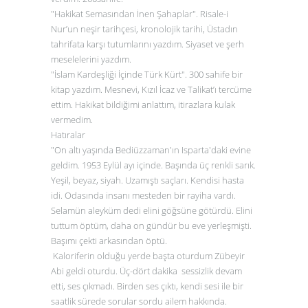
"Hakikat Semasından İnen Şahaplar". Risale-i
Nur’un neşir tarihçesi, kronolojik tarihi, Üstadın
tahrifata karşı tutumlarını yazdım. Siyaset ve şerh
meselelerini yazdım.
"İslam Kardeşliği İçinde Türk Kürt". 300 sahife bir
kitap yazdım. Mesnevi, Kızıl İcaz ve Talikat’ı tercüme
ettim. Hakikat bildiğimi anlattım, itirazlara kulak
vermedim.
Hatıralar
"On altı yaşında Bediüzzaman'ın Isparta'daki evine
geldim. 1953 Eylül ayı içinde. Başında üç renkli sarık.
Yeşil, beyaz, siyah. Uzamıştı saçları. Kendisi hasta
idi. Odasında insanı mesteden bir rayiha vardı.
Selamün aleyküm dedi elini göğsüne götürdü. Elini
tuttum öptüm, daha on gündür bu eve yerleşmişti.
Başımı çekti arkasından öptü.
Kaloriferin olduğu yerde başta oturdum Zübeyir
Abi geldi oturdu. Üç-dört dakika sessizlik devam
etti, ses çıkmadı. Birden ses çıktı, kendi sesi ile bir
saatlik sürede sorular sordu ailem hakkında.