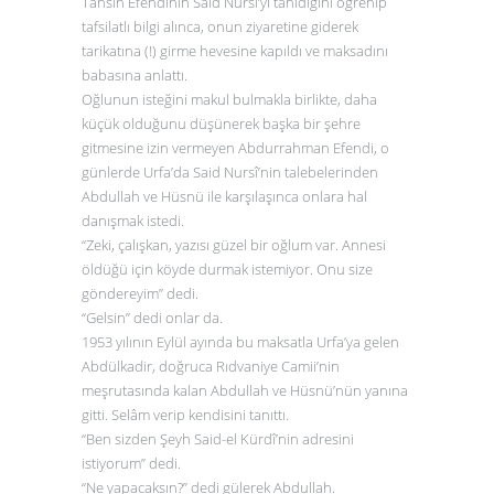
Tahsin Efendinin Said Nursî’yi tanıdığını öğrenip
tafsilatlı bilgi alınca, onun ziyaretine giderek
tarikatına (!) girme hevesine kapıldı ve maksadını
babasına anlattı.
Oğlunun isteğini makul bulmakla birlikte, daha
küçük olduğunu düşünerek başka bir şehre
gitmesine izin vermeyen Abdurrahman Efendi, o
günlerde Urfa’da Said Nursî’nin talebelerinden
Abdullah ve Hüsnü ile karşılaşınca onlara hal
danışmak istedi.
“Zeki, çalışkan, yazısı güzel bir oğlum var. Annesi
öldüğü için köyde durmak istemiyor. Onu size
göndereyim” dedi.
“Gelsin” dedi onlar da.
1953 yılının Eylül ayında bu maksatla Urfa’ya gelen
Abdülkadir, doğruca Rıdvaniye Camii’nin
meşrutasında kalan Abdullah ve Hüsnü’nün yanına
gitti. Selâm verip kendisini tanıttı.
“Ben sizden Şeyh Said-el Kürdî’nin adresini
istiyorum” dedi.
“Ne yapacaksın?” dedi gülerek Abdullah.