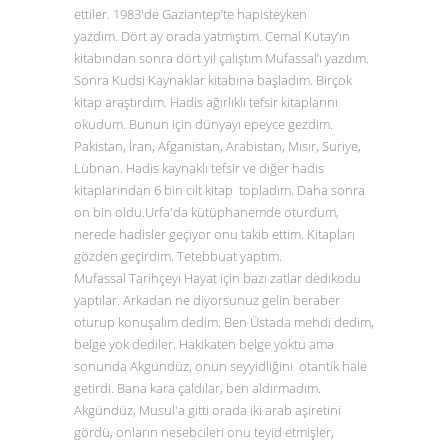
ettiler. 1983'de Gaziantep’te hapisteyken
yazdım. Dört ay orada yatmıştım. Cemal Kutay’ın
kitabından sonra dört yıl çalıştım Mufassal’ı yazdım.
Sonra Kudsi Kaynaklar kitabına başladım. Birçok
kitap araştırdım. Hadis ağırlıklı tefsir kitaplarını
okudum. Bunun için dünyayı epeyce gezdim.
Pakistan, İran, Afganistan, Arabistan, Mısır, Suriye,
Lübnan. Hadis kaynaklı tefsir ve diğer hadis
kitaplarından 6 bin cilt kitap topladım. Daha sonra
on bin oldu.Urfa'da kütüphanemde oturdum,
nerede hadisler geçiyor onu takib ettim. Kitapları
gözden geçirdim. Tetebbuat yaptım.
Mufassal Tarihçeyi Hayat için bazı zatlar dedikodu
yaptılar. Arkadan ne diyorsunuz gelin beraber
oturup konuşalım dedim. Ben Üstada mehdi dedim,
belge yok dediler. Hakikaten belge yoktu ama
sonunda Akgündüz, onun seyyidliğini otantik hale
getirdi. Bana kara çaldılar, ben aldırmadım.
Akgündüz, Musul'a gitti orada iki arab aşiretini
gördü, onların nesebcileri onu teyid etmişler,