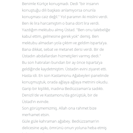
Benimle Kürtçe konuşmadı. Dedi "bir insanın
konuştuğu dili başkası anlamıyorsa onunla
konuşması caiz değil." Yol paramın iki mislini verdi.
Ben iki lira harcamıştım o bana dört lira verdi.
Yazdığım mektubu almış Üstad. "Ben onu talebeliğe
kabul ettim, gelmesine gerek yok" demiş. Ben
mektubu almadan yola çıktım ve geldim Isparta’ya.
Bana dikkat, sebat ve metanet dersi verdi. Bir de
Üstadın abdallardan hizmetçileri varmış dedi."
Bu son hatıraları bundan bir ay önce Isparta’ya
geldiğinde kaydetmiştim. Üstadın evini ziyaret etti.
Hasta idi. En son Kastamonu Ağabeyleri panelinde
konuşmuştuk, orada ağlaya ağlaya metnini okudu.
Garip bir kişilikti, inadına Bediüzzaman’a sadıktı.
Denizli'de ve Kastamonu’da görüştük, bir de
Üstad’ın evinde.
Son görüşmemizmiş. Allah ona rahmet bize
merhamet etsin.
Güle güle kahraman ağabey. Bediüzzaman’ın
delicesine aşıkı, ömrünü onun yoluna heba etmiş