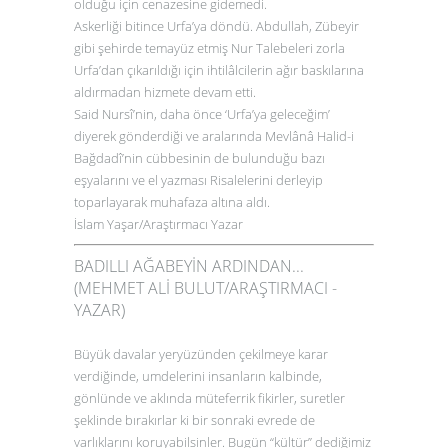
olduğu için cenazesine gidemedi.
Askerliği bitince Urfa’ya döndü. Abdullah, Zübeyir
gibi şehirde temayüz etmiş Nur Talebeleri zorla
Urfa’dan çıkarıldığı için ihtilâlcilerin ağır baskılarına
aldırmadan hizmete devam etti.
Said Nursî’nin, daha önce ‘Urfa’ya geleceğim’
diyerek gönderdiği ve aralarında Mevlânâ Halid-i
Bağdadî’nin cübbesinin de bulunduğu bazı
eşyalarını ve el yazması Risalelerini derleyip
toparlayarak muhafaza altına aldı.
İslam Yaşar/Araştırmacı Yazar
BADILLI AĞABEYİN ARDINDAN...
(MEHMET ALİ BULUT/ARAŞTIRMACI -
YAZAR)
Büyük davalar yeryüzünden çekilmeye karar
verdiğinde, umdelerini insanların kalbinde,
gönlünde ve aklında müteferrik fikirler, suretler
şeklinde bırakırlar ki bir sonraki evrede de
varlıklarını koruyabilsinler. Bugün “kültür” dediğimiz