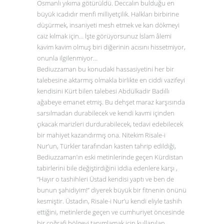
Osmanlı yıkıma götürüldü. Deccalın bulduğu en
büyük icadıdır menfi milliyetçilik. Halkları birbirine
düşürmek, insaniyeti mesh etmek ve kan dökmeyi
caiz kılmak için… İşte görüyorsunuz İslam âlemi
kavim kavim olmuş biri diğerinin acısını hissetmiyor,
onunla ilgilenmiyor…
Bediuzzaman bu konudaki hassasiyetini her bir
talebesine aktarmış olmakla birlikte en ciddi vazifeyi
kendisini Kürt bilen talebesi Abdülkadir Badıllı
ağabeye emanet etmiş. Bu dehşet maraz karşısında
sarsılmadan durabilecek ve kendi kavmi içinden
çıkacak marizleri durdurabilecek, tedavi edebilecek
bir mahiyet kazandırmış ona. Nitekim Risale-i
Nur’un, Türkler tarafından kasten tahrip edildiği,
Bediuzzaman’ın eski metinlerinde geçen Kürdistan
tabirlerini bile değiştirdiğini iddia edenlere karşı ,
“Hayır o tashihleri Üstad kendisi yaptı ve ben de
bunun şahidiyim!” diyerek büyük bir fitnenin önünü
kesmiştir. Üstadın, Risale-i Nur’u kendi eliyle tashih
ettiğini, metinlerde geçen ve cumhuriyet öncesinde
bir coğrafi bölgeyi tanımlamak için kullanılan