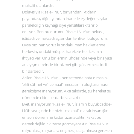
muhalif olanlardır.
Dolayısıyla Risale-i Nur, bir yandan iktidarın
payandası, diğer yandan ihanetle eş değer sayılan
paralelciliğin kaynağı diye yansıtılarak tahrip
ediliyor. Ben bu durumu Risale-i Nur’un bekası ,
istidadı ve maksadı açısından tehlikeli buluyorum.
Oysa biz inanıyoruz ki ondaki iman hakikatlerine
herkesin, ondaki müspet harekete her kesimin
ihtiyacı var. Onu birilerinin uhdesinde veya bir siyasi
anlayışın emrinde bir hizmet gibi göstermek ciddi
bir darbedir.
Acilen Risale-i Nur’un –benzetmede hata olmasın-
‘ehli sühhet ve’l-cemaat’ mecrasının oluşturulması
gerektiğine inanıyorum. Aksi takdirde, şu hareket şu
dönemde ciddi bir darbe alacaktır.
Evet, inanıyorum “Risale-i Nur, İslamın büyük cadde-
i kübrası içinde bir hizb-i makbul” olarak insanlığın
en son dönemine kadar uzanacaktır. Fakat bu
demek değildir ki zarar görmeyecektir. Risale-i Nur
milyonlara, milyarlara erişmesi, ulaştırılması gereken