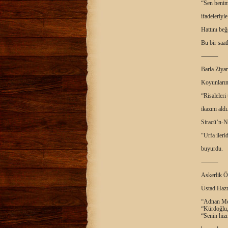
“Sen beni
ifadeleriyle 
Hattını beğ
Bu bir saat
⸻
Barla Ziyar
Koyunlarını
“Risaleleri
ikazını aldı
Siracü’n-N
“Urfa ileri
buyurdu.
⸻
Askerlik 
Üstad Hazre
“Adnan Me
“Kürdoğlu, 
“Senin hiz