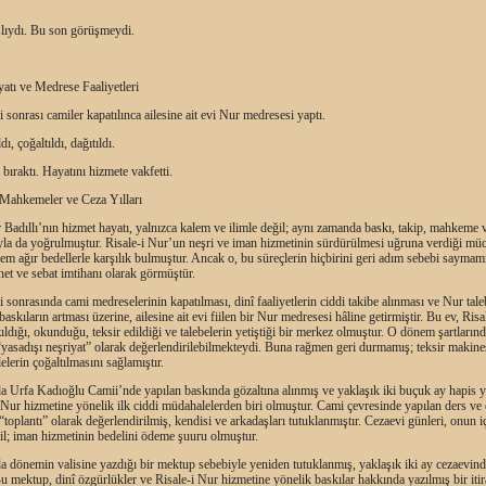
şlıydı. Bu son görüşmeydi.
atı ve Medrese Faaliyetleri
li sonrası camiler kapatılınca ailesine ait evi Nur medresesi yaptı.
dı, çoğaltıldı, dağıtıldı.
 bıraktı. Hayatını hizmete vakfetti.
Mahkemeler ve Ceza Yılları
Badıllı’nın hizmet hayatı, yalnızca kalem ve ilimle değil; aynı zamanda baskı, takip, mahkeme 
yla da yoğrulmuştur. Risale-i Nur’un neşri ve iman hizmetinin sürdürülmesi uğruna verdiği müc
 ağır bedellerle karşılık bulmuştur. Ancak o, bu süreçlerin hiçbirini geri adım sebebi saymamı
net ve sebat imtihanı olarak görmüştür.
li sonrasında cami medreselerinin kapatılması, dinî faaliyetlerin ciddi takibe alınması ve Nur tale
baskıların artması üzerine, ailesine ait evi fiilen bir Nur medresesi hâline getirmiştir. Bu ev, Risa
ldığı, okunduğu, teksir edildiği ve talebelerin yetiştiği bir merkez olmuştur. O dönem şartların
 “yasadışı neşriyat” olarak değerlendirilebilmekteydi. Buna rağmen geri durmamış; teksir makine
lelerin çoğaltılmasını sağlamıştır.
a Urfa Kadıoğlu Camii’nde yapılan baskında gözaltına alınmış ve yaklaşık iki buçuk ay hapis ya
 Nur hizmetine yönelik ilk ciddi müdahalelerden biri olmuştur. Cami çevresinde yapılan ders v
i “toplantı” olarak değerlendirilmiş, kendisi ve arkadaşları tutuklanmıştır. Cezaevi günleri, onun i
il; iman hizmetinin bedelini ödeme şuuru olmuştur.
a dönemin valisine yazdığı bir mektup sebebiyle yeniden tutuklanmış, yaklaşık iki ay cezaevin
Bu mektup, dinî özgürlükler ve Risale-i Nur hizmetine yönelik baskılar hakkında yazılmış bir itir