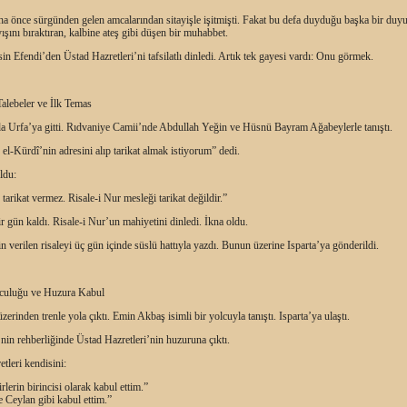
a önce sürgünden gelen amcalarından sitayişle işitmişti. Fakat bu defa duyduğu başka bir duyu
yışını bıraktıran, kalbine ateş gibi düşen bir muhabbet.
sin Efendi’den Üstad Hazretleri’ni tafsilatlı dinledi. Artık tek gayesi vardı: Onu görmek.
alebeler ve İlk Temas
da Urfa’ya gitti. Rıdvaniye Camii’nde Abdullah Yeğin ve Hüsnü Bayram Ağabeylerle tanıştı.
el-Kürdî’nin adresini alıp tarikat almak istiyorum” dedi.
ldu:
tarikat vermez. Risale-i Nur mesleği tarikat değildir.”
ir gün kaldı. Risale-i Nur’un mahiyetini dinledi. İkna oldu.
n verilen risaleyi üç gün içinde süslü hattıyla yazdı. Bunun üzerine Isparta’ya gönderildi.
lculuğu ve Huzura Kabul
zerinden trenle yola çıktı. Emin Akbaş isimli bir yolcuyla tanıştı. Isparta’ya ulaştı.
nin rehberliğinde Üstad Hazretleri’nin huzuruna çıktı.
tleri kendisini:
lerin birincisi olarak kabul ettim.”
 Ceylan gibi kabul ettim.”