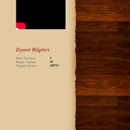
Ziyaret Bilgileri
Aktif Ziyaretçi
2
Bugün Toplam
50
Toplam Ziyaret
230713