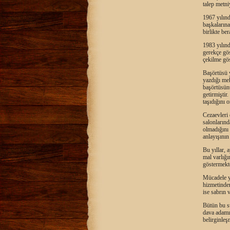
talep metni
1967 yılınd
başkalarına
birlikte be
1983 yılınd
gerekçe gös
çekilme gö
Başörtüsü 
yazdığı me
başörtüsünü
getirmiştir
taşıdığını 
Cezaevleri
salonlarınd
olmadığını 
anlayışının
Bu yıllar, 
mal varlığı
göstermekte
Mücadele y
hizmetinden
ise sabrın 
Bütün bu sü
dava adamı
belirginleşm