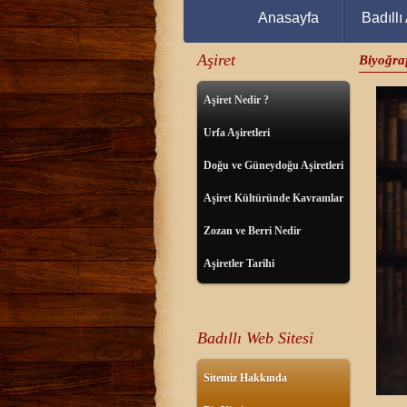
Anasayfa
Badıllı 
Aşiret
Biyoğraf
Aşiret Nedir ?
Urfa Aşiretleri
Doğu ve Güneydoğu Aşiretleri
Aşiret Kültüründe Kavramlar
Zozan ve Berri Nedir
Aşiretler Tarihi
Badıllı Web Sitesi
Sitemiz Hakkında