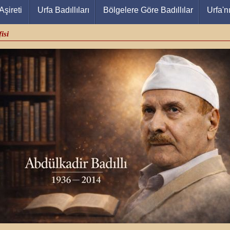
Aşireti
Urfa Badıllıları
Bölgelere Göre Badıllılar
Urfa'n
isi