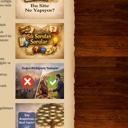
sertliğin
zusu onda
ı
ştir.
ide
anevî bir
 mayası
erim
giler ve
arsça,
vardı.
uygulamaya