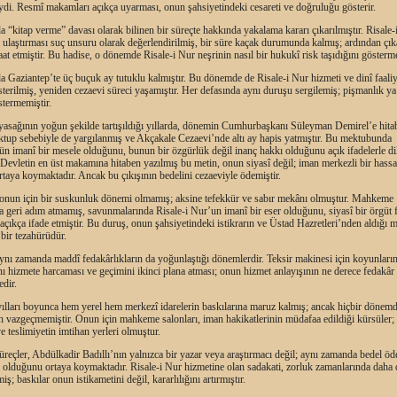
ydi. Resmî makamları açıkça uyarması, onun şahsiyetindeki cesareti ve doğruluğu gösterir.
a “kitap verme” davası olarak bilinen bir süreçte hakkında yakalama kararı çıkarılmıştır. Risale
 ulaştırması suç unsuru olarak değerlendirilmiş, bir süre kaçak durumunda kalmış; ardından çık
raat etmiştir. Bu hadise, o dönemde Risale-i Nur neşrinin nasıl bir hukukî risk taşıdığını gösterm
a Gaziantep’te üç buçuk ay tutuklu kalmıştır. Bu dönemde de Risale-i Nur hizmeti ve dinî faaliy
terilmiş, yeniden cezaevi süreci yaşamıştır. Her defasında aynı duruşu sergilemiş; pişmanlık ya
stermemiştir.
yasağının yoğun şekilde tartışıldığı yıllarda, dönemin Cumhurbaşkanı Süleyman Demirel’e hita
ktup sebebiyle de yargılanmış ve Akçakale Cezaevi’nde altı ay hapis yatmıştır. Bu mektubunda
n imanî bir mesele olduğunu, bunun bir özgürlük değil inanç hakkı olduğunu açık ifadelerle di
. Devletin en üst makamına hitaben yazılmış bu metin, onun siyasî değil; iman merkezli bir hassa
ortaya koymaktadır. Ancak bu çıkışının bedelini cezaeviyle ödemiştir.
 onun için bir suskunluk dönemi olmamış; aksine tefekkür ve sabır mekânı olmuştur. Mahkeme
a geri adım atmamış, savunmalarında Risale-i Nur’un imanî bir eser olduğunu, siyasî bir örgüt f
açıkça ifade etmiştir. Bu duruş, onun şahsiyetindeki istikrarın ve Üstad Hazretleri’nden aldığı 
 bir tezahürüdür.
aynı zamanda maddî fedakârlıkların da yoğunlaştığı dönemlerdir. Teksir makinesi için koyunların
nı hizmete harcaması ve geçimini ikinci plana atması; onun hizmet anlayışının ne derece fedakâ
dir.
ılları boyunca hem yerel hem merkezî idarelerin baskılarına maruz kalmış; ancak hiçbir dönem
 vazgeçmemiştir. Onun için mahkeme salonları, iman hakikatlerinin müdafaa edildiği kürsüler; 
ve teslimiyetin imtihan yerleri olmuştur.
reçler, Abdülkadir Badıllı’nın yalnızca bir yazar veya araştırmacı değil; aynı zamanda bedel öd
 olduğunu ortaya koymaktadır. Risale-i Nur hizmetine olan sadakati, zorluk zamanlarında daha 
iş; baskılar onun istikametini değil, kararlılığını artırmıştır.