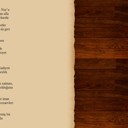
-i Nur’u
an afla
ektedir.
etler
 da geri
ben
le
siyet
aaliyeti
meslek
ı satması,
r olduğunu
de iman
cezaevleri
emiş bir
da