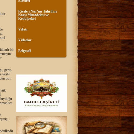
Eserleri
Risale-i Nur’un Tahrifine
kkir
Karşı Mücadelesi ve
Reddiyeleri
de
Vefatı
ş,
esmî
Videolar
ibarlı bir
Belgeseli
k temayüz
ir
şi, geniş
 tarihî
den biri
üyük
i
n duyduğu
Osmanlıca
h
leşmiş;
Abdülkadir