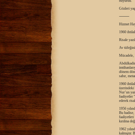
buyurdu.
Gözleri ya
⸻
Hizmet Hay
1960 ihtila
Risale yazıl
Av tüfeğini
Mücadele, 
Abdülkadir 
imtihanları
dönem dönem
sabır, meta
1960 ihtila
üzerindeki 
Nur’un yazı
faaliyetler
ederek risa
1956 yılınd
Bu hadise,
faaliyetler
kırılma değ
1962 yılınd
kalmıştır. 