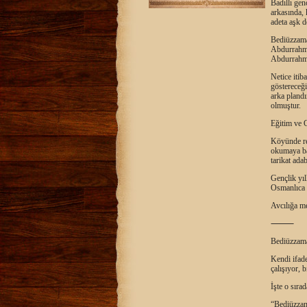
Badıllı gen
arkasında, 
adeta aşk d
Bediüzzaman
Abdurrahma
Abdurrahman
Netice itib
göstereceği
arka plandı
olmuştur.
Eğitim ve G
Köyünde re
okumaya baş
tarikat adab
Gençlik yıl
Osmanlıca v
Avcılığa me
⸻
Bediüzzama
Kendi ifade
çalışıyor, 
İşte o sıra
“Bediüzza