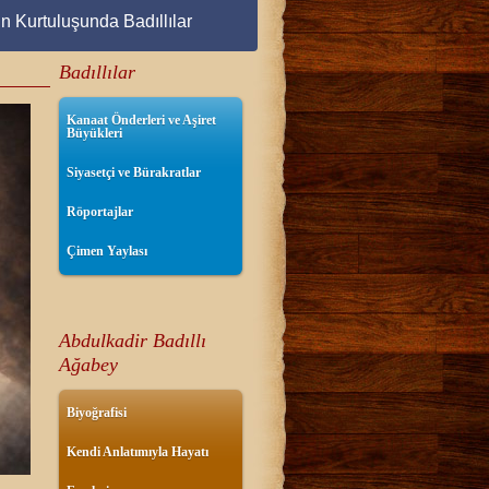
ın Kurtuluşunda Badıllılar
Badıllılar
Kanaat Önderleri ve Aşiret
Büyükleri
Siyasetçi ve Bürakratlar
Röportajlar
Çimen Yaylası
Abdulkadir Badıllı
Ağabey
Biyoğrafisi
Kendi Anlatımıyla Hayatı