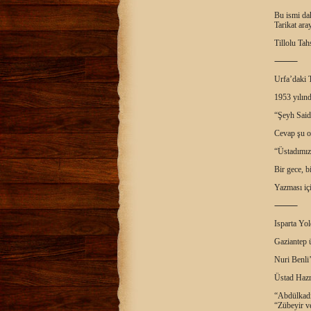
Bu ismi dah
Tarikat ara
Tillolu Tah
⸻
Urfa’daki T
1953 yılın
“Şeyh Said 
Cevap şu o
“Üstadımız 
Bir gece, b
Yazması içi
⸻
Isparta Yo
Gaziantep ü
Nuri Benli’
Üstad Hazre
“Abdülkadir
“Zübeyir ve