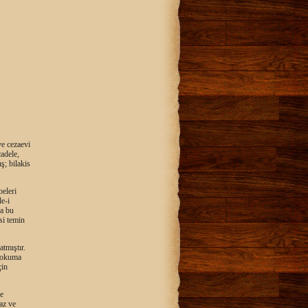
ve cezaevi
adele,
ş; bilakis
beleri
le-i
da bu
si temin
tmıştır.
e okuma
çin
de
az ve