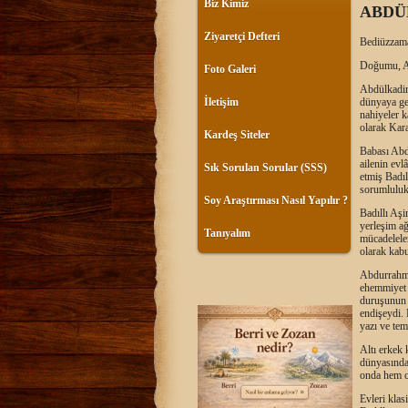
Biz Kimiz
ABDÜ
Ziyaretçi Defteri
Bediüzzaman
Doğumu, Ai
Foto Galeri
Abdülkadir
dünyaya ge
İletişim
nahiyeler 
olarak Kara
Kardeş Siteler
Babası Abd
ailenin evl
Sık Sorulan Sorular (SSS)
etmiş Badıl
sorumluluk 
Soy Araştırması Nasıl Yapılır ?
Badıllı Aşi
yerleşim ağ
Tanıyalım
mücadeleler
olarak kabu
Abdurrahman
ehemmiyet v
duruşunun 
endişeydi.
yazı ve teme
Altı erkek 
dünyasında 
onda hem c
Evleri klas