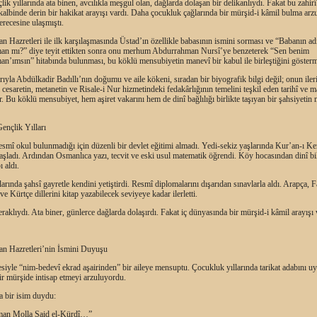
çlik yıllarında ata binen, avcılıkla meşgul olan, dağlarda dolaşan bir delikanlıydı. Fakat bu zahirî 
kalbinde derin bir hakikat arayışı vardı. Daha çocukluk çağlarında bir mürşid-i kâmil bulma ar
erecesine ulaşmıştı.
 Hazretleri ile ilk karşılaşmasında Üstad’ın özellikle babasının ismini sorması ve “Babanın ad
n mı?” diye teyit ettikten sonra onu merhum Abdurrahman Nursî’ye benzeterek “Sen benim
’ımsın” hitabında bulunması, bu köklü mensubiyetin manevî bir kabul ile birleştiğini göstermi
arıyla Abdülkadir Badıllı’nın doğumu ve aile kökeni, sıradan bir biyografik bilgi değil; onun iler
 cesaretin, metanetin ve Risale-i Nur hizmetindeki fedakârlığının temelini teşkil eden tarihî ve m
r. Bu köklü mensubiyet, hem aşiret vakarını hem de dinî bağlılığı birlikte taşıyan bir şahsiyetin
ençlik Yılları
smî okul bulunmadığı için düzenli bir devlet eğitimi almadı. Yedi-sekiz yaşlarında Kur’an-ı K
ladı. Ardından Osmanlıca yazı, tecvit ve eski usul matematik öğrendi. Köy hocasından dinî bil
ı aldı.
larında şahsî gayretle kendini yetiştirdi. Resmî diplomalarını dışarıdan sınavlarla aldı. Arapça, F
e Kürtçe dillerini kitap yazabilecek seviyeye kadar ilerletti.
raklıydı. Ata biner, günlerce dağlarda dolaşırdı. Fakat iç dünyasında bir mürşid-i kâmil arayışı 
n Hazretleri’nin İsmini Duyuşu
siyle “nim-bedevî ekrad aşairinden” bir aileye mensuptu. Çocukluk yıllarında tarikat adabını 
bir mürşide intisap etmeyi arzuluyordu.
da bir isim duydu:
man Molla Said el-Kürdî…”