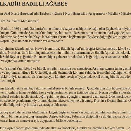
LKADİR BADILLI AĞABEY
 Said Nursî Hazretleri’nin Talebesi • Risale-i Nur Hizmetkârı •Araştırmacı • Müellif • Mütefe
lesi ve Köklü Mensubiyeti
 Badıllı, 1936 yılında Şanlıurfa’nın o dönem Akziyaret nahiyesine bağlı olan Şeyhzeliha köyün
lmiştir. Günümüzde Şanlıurfa’nın büyükşehir statüsü kazanmasının ardından idarî yapı değişmi
kaldırılmış ve Şeyhzeliha Köyü Karaköprü ilçesine bağlanmıştır. Böylece doğduğu yer, bugün r
köprü ilçesi sınırları içerisinde yer almaktadır.
urrahman Efendi, annesi Havva Hanım’dır. Badıllı Aşireti’nin Beğler koluna mensup köklü ve it
âdıdır. Neseben, Urfa kurtuluş mücadelesinin mühim simalarından ve Badıllı Aşireti reisi olara
lı Said Bey’in yeğenidir. Bu mensubiyet yalnızca bir akrabalık bağı değil; aynı zamanda tarihî b
ve aşiret vakarının mirasıdır.
reti, Şanlıurfa’nın köklü ve büyük aşiretleri arasında yer almaktadır. Asırlara uzanan tarihî geçmi
ı ve toplumsal nüfuzu ile Urfa bölgesinde önemli bir konuma sahiptir. Hem dinî bağlılığı hem de
deki rolüyle tanınmış; Urfa’nın sosyal, kültürel ve siyasî yapısında etkili olmuş büyük aşiretler
l edilmiştir.
 Efendi, takva sahibi, vakur ve muhafazakâr bir aile reisiydi. Çocuklarının dinî terbiyesine b
erir, onların iman ve ahlâk üzere yetişmesini her şeyin üstünde tutardı. Resmî okullara mesafel
sebebi cehaleti tercih etmek değil; şehir hayatında gençlerin manevî zaaflara sürüklenmesinde
 Bu sebeple çocuklarını köy ortamında muhafaza etmeyi tercih etmiş; Kur’ân-ı Kerîm, ilmihal, 
l dinî bilgileri köy hocaları vasıtasıyla aldırmıştır.
kardeş arasında yetişen Abdülkadir, küçük yaşta annesini kaybetmiş; yetimlik tecrübesi onun ru
derin bir hassasiyet oluşturmuştur. Aşiret terbiyesi, babasının disiplinli ve dindar yapısı ile bir
esaret hem de manevî arayış duygusunu birlikte beslemiştir.
ik bir aşiret hanesi görünümündeydi: atlar, av köpekleri, tüfekler ve hareketli bir köy hayatı… 