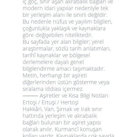
iç göç, sınır aşan akrabalık bağları ve
modern idari yapılar nedeniyle tek
bir yerleşim alanı ile sınırlı değildir.
Bu nedenle nüfus ve yayılım bilgileri,
çoğunlukla yaklaşık ve kaynaklara
göre değişebilen niteliktedir.
Bu sayfada yer alan bilgiler; yerel
araştırmalar, sözlü tarih anlatımları,
tarihî kaynaklar ve bölgesel
derlemelere dayalı genel
bilgilendirme amacı taşımaktadır.
Metin, herhangi bir aşireti
diğerlerinden üstün gösterme veya
sıralama iddiası içermez.
⸻
Aşiretler ve Kısa Bilgi Notları
Ertoşi / Ertuşi / Hertoşi
Hakkâri, Van, Şırnak ve Irak sınır
hattında yerleşim ve akrabalık
bağları bulunan bir aşiret yapısı
olarak anılır. Kurmancî konuşan
kolları vardır. Kaynaklarda çok sayıda