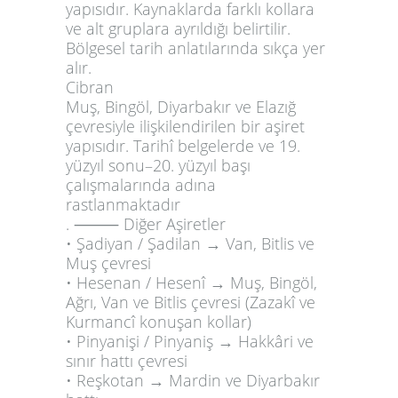
yapısıdır. Kaynaklarda farklı kollara
ve alt gruplara ayrıldığı belirtilir.
Bölgesel tarih anlatılarında sıkça yer
alır.
Cibran
Muş, Bingöl, Diyarbakır ve Elazığ
çevresiyle ilişkilendirilen bir aşiret
yapısıdır. Tarihî belgelerde ve 19.
yüzyıl sonu–20. yüzyıl başı
çalışmalarında adına
rastlanmaktadır
.
⸻
Diğer Aşiretler
• Şadiyan / Şadilan → Van, Bitlis ve
Muş çevresi
• Hesenan / Hesenî → Muş, Bingöl,
Ağrı, Van ve Bitlis çevresi
(Zazakî ve
Kurmancî konuşan kollar)
• Pinyanişi / Pinyaniş → Hakkâri ve
sınır hattı çevresi
• Reşkotan → Mardin ve Diyarbakır