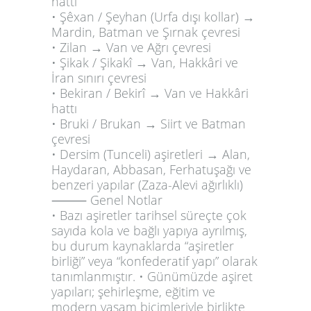
hattı
• Şêxan / Şeyhan (Urfa dışı kollar) →
Mardin, Batman ve Şırnak çevresi
• Zilan → Van ve Ağrı çevresi
• Şikak / Şikakî → Van, Hakkâri ve
İran sınırı çevresi
• Bekiran / Bekirî → Van ve Hakkâri
hattı
• Bruki / Brukan → Siirt ve Batman
çevresi
• Dersim (Tunceli) aşiretleri → Alan,
Haydaran, Abbasan, Ferhatuşağı ve
benzeri yapılar (Zaza-Alevi ağırlıklı)
⸻
Genel Notlar
• Bazı aşiretler tarihsel süreçte çok
sayıda kola ve bağlı yapıya ayrılmış,
bu durum kaynaklarda “aşiretler
birliği” veya “konfederatif yapı” olarak
tanımlanmıştır.
• Günümüzde aşiret
yapıları; şehirleşme, eğitim ve
modern yaşam biçimleriyle birlikte