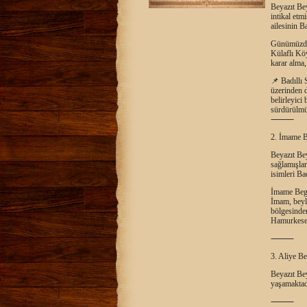
Beyazıt Be
intikal etm
ailesinin Ba
Günümüzde 
Külaflı Köy
karar alma,
📌 Badıllı 
üzerinden d
belirleyici
sürdürülmü
⸻
2. İmame B
Beyazıt Be
sağlamışla
isimleri Bad
İmame Begz
İmam, beyl
bölgesinden
Hamurkesen
⸻
3. Aliye Be
Beyazıt Be
yaşamaktadı
⸻