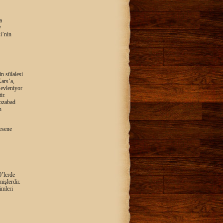
a
y
i’nin
n sülalesi
Kars’a,
 evleniyor
ir.
Bozabad
n
esene
0’lerde
işlerdir.
imleri