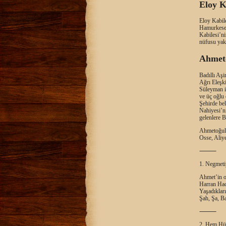
Eloy K
Eloy Kabile
Hamurkesen’
Kabilesi’ni
nüfusu yakl
Ahmeto
Badıllı Aşi
Ağrı Eleşki
Süleyman is
ve üç oğlu
Şehirde be
Nahiyesi’n
gelenlere B
Ahmetoğull
Osse, Aliye
⸻
1. Negmeti
Ahmet’in o
Harran Hac
Yaşadıkları
Şah, Şa, Ba
⸻
2. Hem Hüs