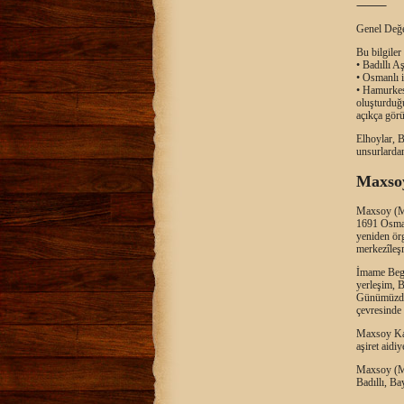
⸻
Genel Değ
Bu bilgiler
• Badıllı A
• Osmanlı i
• Hamurkes
oluşturduğ
açıkça görü
Elhoylar, B
unsurlardan
Maxsoy
Maxsoy (Mak
1691 Osmanl
yeniden örg
merkezîleş
İmame Begz
yerleşim, B
Günümüzde 
çevresinde
Maxsoy Kabi
aşiret aidi
Maxsoy (Ma
Badıllı, Ba