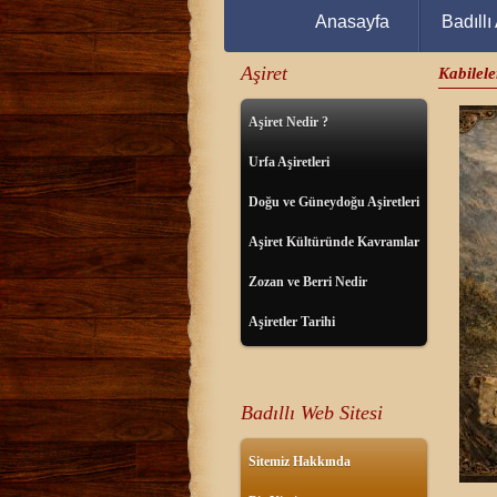
Anasayfa
Badıllı 
Aşiret
Kabilele
Aşiret Nedir ?
Urfa Aşiretleri
Doğu ve Güneydoğu Aşiretleri
Aşiret Kültüründe Kavramlar
Zozan ve Berri Nedir
Aşiretler Tarihi
Badıllı Web Sitesi
Sitemiz Hakkında