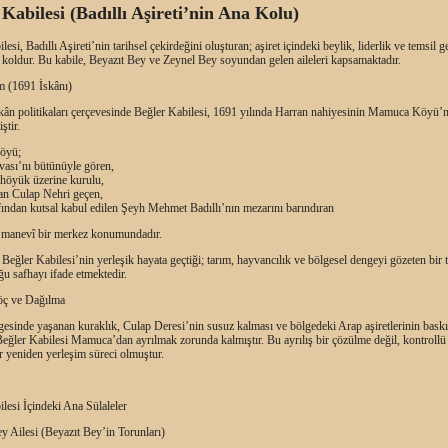
 Kabilesi (Badıllı Aşireti’nin Ana Kolu)
lesi, Badıllı Aşireti’nin tarihsel çekirdeğini oluşturan; aşiret içindeki beylik, liderlik ve temsil g
 koldur. Bu kabile, Beyazıt Bey ve Zeynel Bey soyundan gelen aileleri kapsamaktadır.
m (1691 İskânı)
kân politikaları çerçevesinde Beğler Kabilesi, 1691 yılında Harran nahiyesinin Mamuca Köyü’
ştir.
öyü;
vası’nı bütünüyle gören,
r höyük üzerine kurulu,
an Culap Nehri geçen,
fından kutsal kabul edilen Şeyh Mehmet Badıllı’nın mezarını barındıran
ve manevî bir merkez konumundadır.
eğler Kabilesi’nin yerleşik hayata geçtiği; tarım, hayvancılık ve bölgesel dengeyi gözeten bir
u safhayı ifade etmektedir.
öç ve Dağılma
esinde yaşanan kuraklık, Culap Deresi’nin susuz kalması ve bölgedeki Arap aşiretlerinin baskı
eğler Kabilesi Mamuca’dan ayrılmak zorunda kalmıştır. Bu ayrılış bir çözülme değil, kontrollü
r yeniden yerleşim süreci olmuştur.
lesi İçindeki Ana Sülaleler
y Ailesi (Beyazıt Bey’in Torunları)