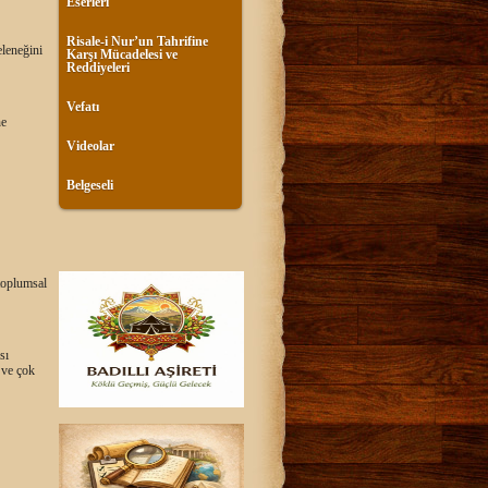
Eserleri
Risale-i Nur’un Tahrifine
eleneğini
Karşı Mücadelesi ve
Reddiyeleri
Vefatı
ne
Videolar
Belgeseli
 toplumsal
sı
 ve çok