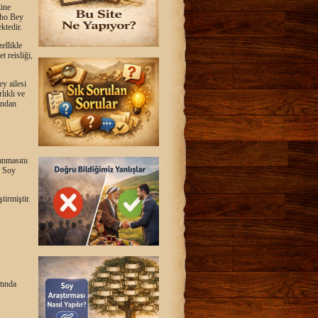
zine
yho Bey
ektedir.
ellikle
t reisliği,
ey ailesi
lıklı ve
ından
lanmasını
. Soy
irmiştir.
tında