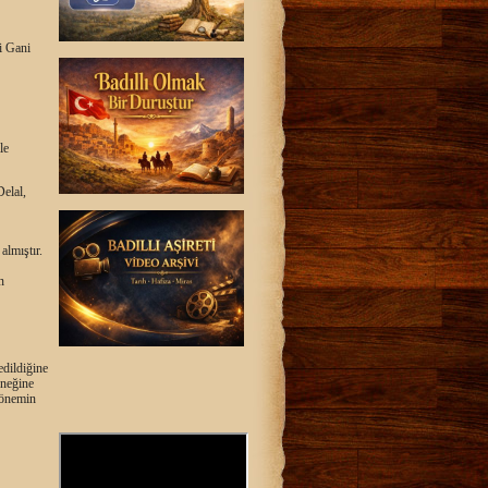
i Gani
le
Delal,
almıştır.
n
edildiğine
eneğine
 dönemin