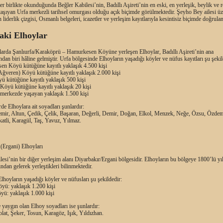
r birlikte okunduğunda Beğler Kabilesi’nin, Badıllı Aşireti’nin en eski, en yerleşik, beylik ve r
taşıyan Urfa merkezli tarihsel omurgası olduğu açık biçimde görülmektedir. Şeyho Bey ailesi ü
liderlik çizgisi, Osmanlı belgeleri, icazetler ve yerleşim kayıtlarıyla kesintisiz biçimde doğrula
aki Elhoylar
llarda Şanlıurfa/Karaköprü – Hamurkesen Köyüne yerleşen Elhoylar, Badıllı Aşireti’nin ana
dan biri hâline gelmiştir. Urfa bölgesinde Elhoyların yaşadığı köyler ve nüfus kayıtları şu şekil
en Köyü kütüğüne kayıtlı yaklaşık 4.500 kişi
Ağveren) Köyü kütüğüne kayıtlı yaklaşık 2.000 kişi
ü kütüğüne kayıtlı yaklaşık 500 kişi
Köyü kütüğüne kayıtlı yaklaşık 20 kişi
 merkezde yaşayan yaklaşık 1.500 kişi
de Elhoylara ait soyadları şunlardır:
mir, Altun, Çedik, Çelik, Başaran, Değerli, Demir, Doğan, Elkol, Menzek, Neğe, Özsu, Özdemir
atli, Karagül, Taş, Yavuz, Yılmaz.
(Ergani) Elhoyları
esi’nin bir diğer yerleşim alanı Diyarbakır/Ergani bölgesidir. Elhoyların bu bölgeye 1800’lü yı
ından gelerek yerleştikleri bilinmektedir.
lhoyların yaşadığı köyler ve nüfusları şu şekildedir:
öyü: yaklaşık 1.200 kişi
yü: yaklaşık 1.000 kişi
yaygın olan Elhoy soyadları ise şunlardır:
lat, Şeker, Tosun, Karagöz, Işık, Yıldızhan.