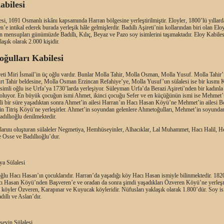
abilesi
si, 1691 Osmanlı iskânı kapsamında Harran bölgesine yerleştirilmiştir. Eloyler, 1800’lü yıllard
e intikal ederek burada yerleşik hâle gelmişlerdir. Badıllı Aşireti’nin kollarından biri olan Elo
n mensupları günümüzde Badıllı, Kılıç, Beyaz ve Pazo soy isimlerini taşımaktadır. Eloy Kabiles
aşık olarak 2.000 kişidir.
ğulları Kabilesi
reti Miri İsmail’in üç oğlu vardır. Bunlar Molla Tahir, Molla Osman, Molla Yusuf. Molla Tahir’i
rt Tahir beldesine, Molla Osman Erzincan Refahiye’ye, Molla Yusuf’un sülalesi ise bir kısmı 
imli oğlu ise Urfa’ya 1730’larda yerleşiyor. Süleyman Urfa’da Berazi Aşireti’nden bir kadınla
 oluyor. En büyük çocuğun ismi Ahmet, ikinci çocuğu Sefer ve en küçüğünün ismi ise Mehmet’t
lli bir süre yaşadıktan sonra Ahmet’in ailesi Harran’ın Hacı Hasan Köyü’ne Mehmet’in ailesi 
in Titriş Köyü’ne yerleşirler. Ahmet’in soyundan gelenlere Ahmetoğulları, Mehmet’in soyunda
adıllıoğlu denilmektedir.
arını oluşturan sülaleler Negmetiya, Hemhüseyinler, Alhacıklar, Lal Muhammet, Hacı Halil, H
 Osse ve Badıllıoğlu’dur.
ya Sülalesi
ğlu Hacı Hasan’ın çocuklarıdır. Harran’da yaşadığı köy Hacı Hasan ismiyle bilinmektedir. 182
ı Hasan Köyü’nden Başveren’e ve oradan da sonra şimdi yaşadıkları Özveren Köyü’ne yerleşm
 köyler Özveren, Karapınar ve Kuyucak köyleridir. Nüfusları yaklaşık olarak 1.800’dür. Soy is
dıllı ve Aslan’dır.
eyin Sülalesi