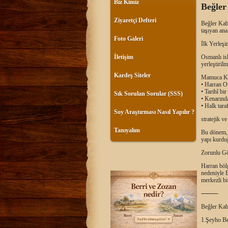
Biz Kimiz
Beğler
Ziyaretçi Defteri
Beğler Kabi
taşıyan ana
Foto Galeri
İlk Yerleşi
Osmanlı is
İletişim
yerleştirilmi
Kardeş Siteler
Mamuca K
• Harran O
• Tarihî bi
Sık Sorulan Sorular (SSS)
• Kenarınd
• Halk tara
Soy Araştırması Nasıl Yapılır ?
stratejik 
Tanıyalım
Bu dönem, B
yapı kurduğ
Zorunlu G
Harran bölg
nedeniyle B
merkezli bi
⸻
Beğler Kabi
1.Şeyho Be