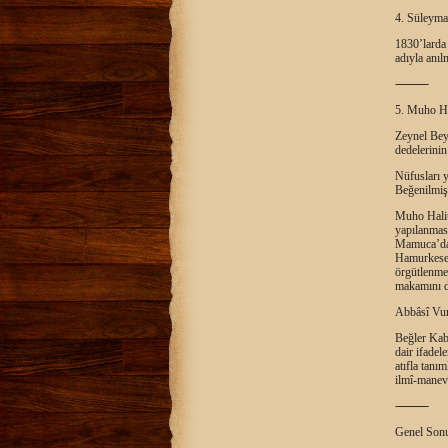
4. Süleyma
1830’larda
adıyla anıl
⸻
5. Muho Ha
Zeynel Bey
dedelerinin
Nüfusları y
Beğenilmiş,
Muho Halit 
yapılanması
Mamuca’dan
Hamurkesen
örgütlenme
makamını do
Abbâsî Vur
Beğler Kabi
dair ifadel
atıfla tanı
ilmî-manevî
⸻
Genel Son