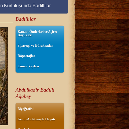
ın Kurtuluşunda Badıllılar
Badıllılar
Kanaat Önderleri ve Aşiret
Büyükleri
Siyasetçi ve Bürakratlar
Röportajlar
Çimen Yaylası
Abdulkadir Badıllı
Ağabey
Biyoğrafisi
Kendi Anlatımıyla Hayatı