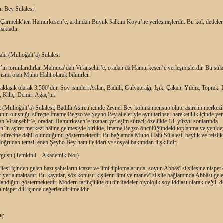
n Bey Sülalesi
 Çarmelik’ten Hamurkesen’e, ardından Büyük Salkım Köyü’ne yerleşmişlerdir. Bu kol, dedeler
maktadır.
lit (Muhoğalt’a) Sülalesi
’in torunlarıdırlar. Mamuca’dan Viranşehir’e, oradan da Hamurkesen’e yerleşmişlerdir. Bu süla
 ismi olan Muho Halit olarak bilinirler.
aklaşık olarak 3.500’dür. Soy isimleri Aslan, Badıllı, Gülyaprağı, Işık, Çakan, Yıldız, Toprak, 
 Kılıç, Demir, Ağaç’tır.
(Muhoğalt’a) Sülalesi, Badıllı Aşireti içinde Zeynel Bey koluna mensup olup; aşiretin merkezî
nın oluştuğu süreçte İmame Begzo ve Şeyho Bey aileleriyle aynı tarihsel hareketlilik içinde yer 
 Viranşehir’e, oradan Hamurkesen’e uzanan yerleşim süreci; özellikle 18. yüzyıl sonlarında
’in aşiret merkezi hâline gelmesiyle birlikte, İmame Begzo öncülüğündeki toplanma ve yenide
 sürecine dâhil olunduğunu göstermektedir. Bu bağlamda Muho Halit Sülalesi, beylik ve reislik
ğrudan temsil eden Şeyho Bey hattı ile idarî ve sosyal bakımdan ilişkilidir.
gusu (Temkinli – Akademik Not)
lesi içinden gelen bazı şahısların icazet ve ilmî diplomalarında, soyun Abbâsî silsilesine nispet 
er yer almaktadır. Bu kayıtlar, söz konusu kişilerin ilmî ve manevî silsile bağlamında Abbâsî gel
mlandığını göstermektedir. Modern tarihçilikte bu tür ifadeler biyolojik soy iddiası olarak değil,
 nispet dili içinde değerlendirilmelidir.
uç