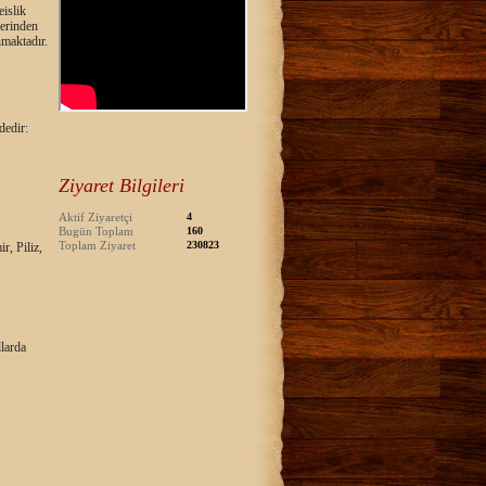
eislik
zerinden
nmaktadır.
dedir:
Ziyaret Bilgileri
Aktif Ziyaretçi
4
Bugün Toplam
160
Toplam Ziyaret
230823
, Piliz,
llarda