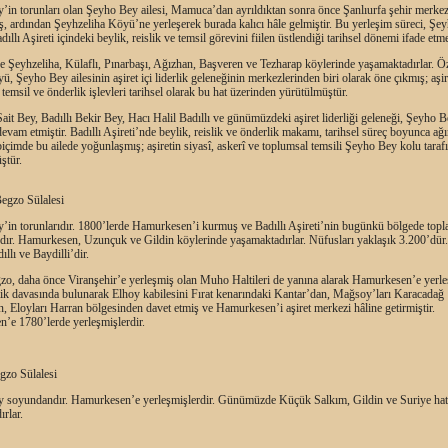
y’in torunları olan Şeyho Bey ailesi, Mamuca’dan ayrıldıktan sonra önce Şanlıurfa şehir merke
iş, ardından Şeyhzeliha Köyü’ne yerleşerek burada kalıcı hâle gelmiştir. Bu yerleşim süreci, Şe
dıllı Aşireti içindeki beylik, reislik ve temsil görevini fiilen üstlendiği tarihsel dönemi ifade etm
Şeyhzeliha, Külaflı, Pınarbaşı, Ağızhan, Başveren ve Tezharap köylerinde yaşamaktadırlar. Öz
ü, Şeyho Bey ailesinin aşiret içi liderlik geleneğinin merkezlerinden biri olarak öne çıkmış; aşire
 temsil ve önderlik işlevleri tarihsel olarak bu hat üzerinden yürütülmüştür.
Sait Bey, Badıllı Bekir Bey, Hacı Halil Badıllı ve günümüzdeki aşiret liderliği geleneği, Şeyho B
evam etmiştir. Badıllı Aşireti’nde beylik, reislik ve önderlik makamı, tarihsel süreç boyunca ağır
 biçimde bu ailede yoğunlaşmış; aşiretin siyasî, askerî ve toplumsal temsili Şeyho Bey kolu taraf
ştür.
egzo Sülalesi
y’in torunlarıdır. 1800’lerde Hamurkesen’i kurmuş ve Badıllı Aşireti’nin bugünkü bölgede top
rdır. Hamurkesen, Uzunçuk ve Gildin köylerinde yaşamaktadırlar. Nüfusları yaklaşık 3.200’dür
ıllı ve Baydilli’dir.
o, daha önce Viranşehir’e yerleşmiş olan Muho Haltileri de yanına alarak Hamurkesen’e yerleşt
ik davasında bulunarak Elhoy kabilesini Fırat kenarındaki Kantar’dan, Mağsoy’ları Karacadağ
, Eloyları Harran bölgesinden davet etmiş ve Hamurkesen’i aşiret merkezi hâline getirmiştir.
’e 1780’lerde yerleşmişlerdir.
gzo Sülalesi
y soyundandır. Hamurkesen’e yerleşmişlerdir. Günümüzde Küçük Salkım, Gildin ve Suriye hat
rlar.