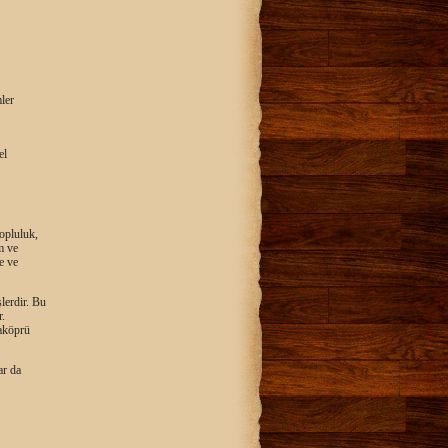
ler
el
topluluk,
m ve
e ve
lerdir. Bu
r.
aköprü
ar da