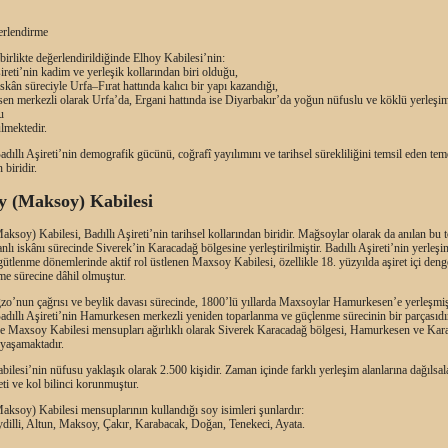
erlendirme
 birlikte değerlendirildiğinde Elhoy Kabilesi’nin:
şireti’nin kadim ve yerleşik kollarından biri olduğu,
skân süreciyle Urfa–Fırat hattında kalıcı bir yapı kazandığı,
en merkezli olarak Urfa’da, Ergani hattında ise Diyarbakır’da yoğun nüfuslu ve köklü yerleşim
u
lmektedir.
adıllı Aşireti’nin demografik gücünü, coğrafî yayılımını ve tarihsel sürekliliğini temsil eden tem
 biridir.
 (Maksoy) Kabilesi
soy) Kabilesi, Badıllı Aşireti’nin tarihsel kollarından biridir. Mağsoylar olarak da anılan bu 
ı iskânı sürecinde Siverek’in Karacadağ bölgesine yerleştirilmiştir. Badıllı Aşireti’nin yerleşi
ütlenme dönemlerinde aktif rol üstlenen Maxsoy Kabilesi, özellikle 18. yüzyılda aşiret içi deng
me sürecine dâhil olmuştur.
o’nun çağrısı ve beylik davası sürecinde, 1800’lü yıllarda Maxsoylar Hamurkesen’e yerleşmiş
adıllı Aşireti’nin Hamurkesen merkezli yeniden toparlanma ve güçlenme sürecinin bir parçasıdı
Maxsoy Kabilesi mensupları ağırlıklı olarak Siverek Karacadağ bölgesi, Hamurkesen ve Kar
 yaşamaktadır.
lesi’nin nüfusu yaklaşık olarak 2.500 kişidir. Zaman içinde farklı yerleşim alanlarına dağılsal
yeti ve kol bilinci korunmuştur.
ksoy) Kabilesi mensuplarının kullandığı soy isimleri şunlardır:
ydilli, Altun, Maksoy, Çakır, Karabacak, Doğan, Tenekeci, Ayata.