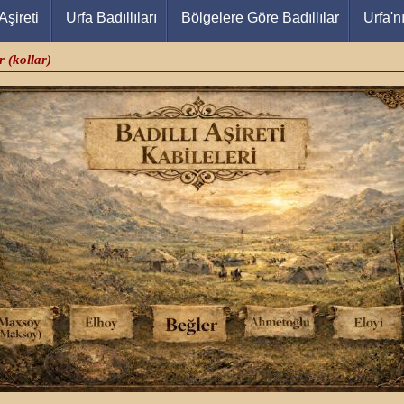
Aşireti
Urfa Badıllıları
Bölgelere Göre Badıllılar
Urfa'n
r (kollar)