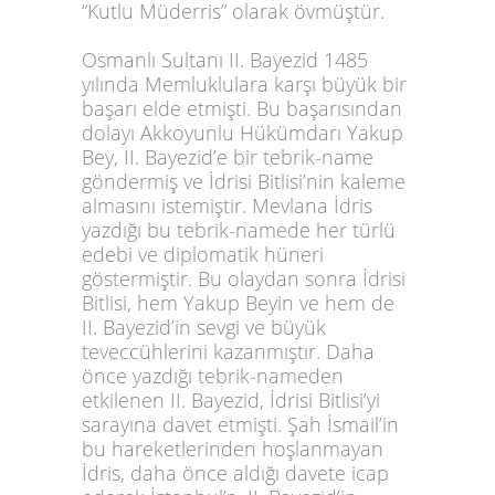
“Kutlu Müderris” olarak övmüştür.
Osmanlı Sultanı II. Bayezid 1485
yılında Memluklulara karşı büyük bir
başarı elde etmişti. Bu başarısından
dolayı Akkoyunlu Hükümdarı Yakup
Bey, II. Bayezid’e bir tebrik-name
göndermiş ve İdrisi Bitlisi’nin kaleme
almasını istemiştir. Mevlana İdris
yazdığı bu tebrik-namede her türlü
edebi ve diplomatik hüneri
göstermiştir. Bu olaydan sonra İdrisi
Bitlisi, hem Yakup Beyin ve hem de
II. Bayezid’in sevgi ve büyük
teveccühlerini kazanmıştır. Daha
önce yazdığı tebrik-nameden
etkilenen II. Bayezid, İdrisi Bitlisi’yi
sarayına davet etmişti. Şah İsmail’in
bu hareketlerinden hoşlanmayan
İdris, daha önce aldığı davete icap