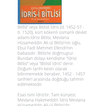
Bitlîsî'
veya
Bitlisli İdris
(d. 1452
-57
-
ö. 1520
), kürt
kökenli osmanlı
devlet
adamı.
İdrisi Bitlisi, Mevlana
Hüsameddin Ali-ül Bitlisi’nin oğlu,
Ebul Fadl Mehmet Efendi'nin
babasıdır. Bitlis’te doğmuştur.
Bundan dolayı kendisine “İdrisi
Bitlisi” veya “Bitlisli İdris” denir.
Doğum tarihi kesin olarak
bilinmemekle beraber, 1452 - 1457
tarihleri arasında doğduğu tahmin
edilmektedir.
Esas ismi İdris’tir. Tam künyesi;
Mevlana Hakimeddin İdris Mevlana
Hüsameddin Ali-ül Bitlisi’dir.