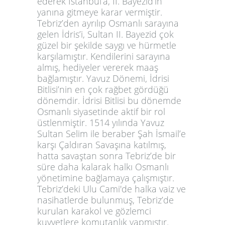
ederek İstanbul’a, II. Bayezid’in
yanına gitmeye karar vermiştir.
Tebriz’den ayrılıp Osmanlı sarayına
gelen İdris’i, Sultan II. Bayezid çok
güzel bir şekilde saygı ve hürmetle
karşılamıştır. Kendilerini sarayına
almış, hediyeler vererek maaş
bağlamıştır. Yavuz Dönemi, İdrisi
Bitlisi’nin en çok rağbet gördüğü
dönemdir. İdrisi Bitlisi bu dönemde
Osmanlı siyasetinde aktif bir rol
üstlenmiştir. 1514 yılında Yavuz
Sultan Selim ile beraber Şah İsmail’e
karşı Çaldıran Savaşına katılmış,
hatta savaştan sonra Tebriz’de bir
süre daha kalarak halkı Osmanlı
yönetimine bağlamaya çalışmıştır.
Tebriz’deki Ulu Cami'de halka vaiz ve
nasihatlerde bulunmuş, Tebriz’de
kurulan karakol ve gözlemci
kuvvetlere komutanlık yapmıştır.