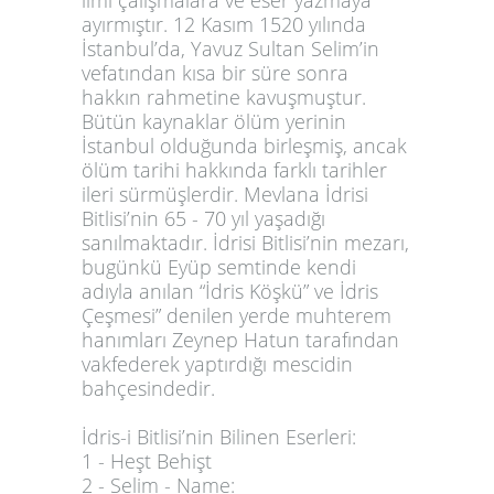
ilmi çalışmalara ve eser yazmaya
ayırmıştır. 12 Kasım 1520 yılında
İstanbul’da, Yavuz Sultan Selim’in
vefatından kısa bir süre sonra
hakkın rahmetine kavuşmuştur.
Bütün kaynaklar ölüm yerinin
İstanbul olduğunda birleşmiş, ancak
ölüm tarihi hakkında farklı tarihler
ileri sürmüşlerdir. Mevlana İdrisi
Bitlisi’nin 65 - 70 yıl yaşadığı
sanılmaktadır. İdrisi Bitlisi’nin mezarı,
bugünkü Eyüp semtinde kendi
adıyla anılan “İdris Köşkü” ve İdris
Çeşmesi” denilen yerde muhterem
hanımları Zeynep Hatun tarafından
vakfederek yaptırdığı mescidin
bahçesindedir.
İdris-i Bitlisi’nin Bilinen Eserleri:
1 - Heşt Behişt
2 - Selim - Name: