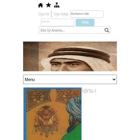
Üye Ol
Üye Girişi
İdris-i