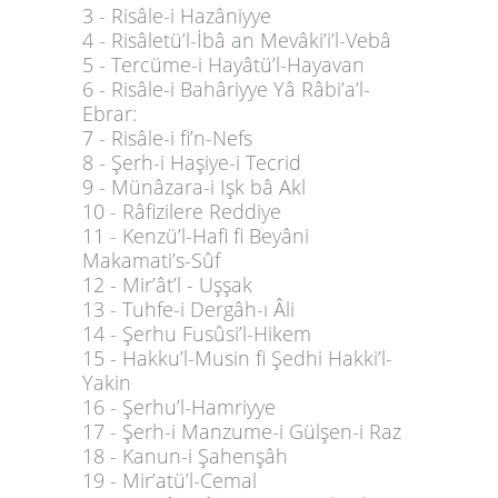
3 - Risâle-i Hazâniyye
4 - Risâletü’l-İbâ an Mevâki’i’l-Vebâ
5 - Tercüme-i Hayâtü’l-Hayavan
6 - Risâle-i Bahâriyye Yâ Râbi’a’l-
Ebrar:
7 - Risâle-i fi’n-Nefs
8 - Şerh-i Haşiye-i Tecrid
9 - Münâzara-i Işk bâ Akl
10 - Râfizilere Reddiye
11 - Kenzü’l-Hafi fi Beyâni
Makamati’s-Sûf
12 - Mir’ât’l - Uşşak
13 - Tuhfe-i Dergâh-ı Âli
14 - Şerhu Fusûsi’l-Hikem
15 - Hakku’l-Musin fi Şedhi Hakki’l-
Yakin
16 - Şerhu’l-Hamriyye
17 - Şerh-i Manzume-i Gülşen-i Raz
18 - Kanun-i Şahenşâh
19 - Mir’atü’l-Cemal