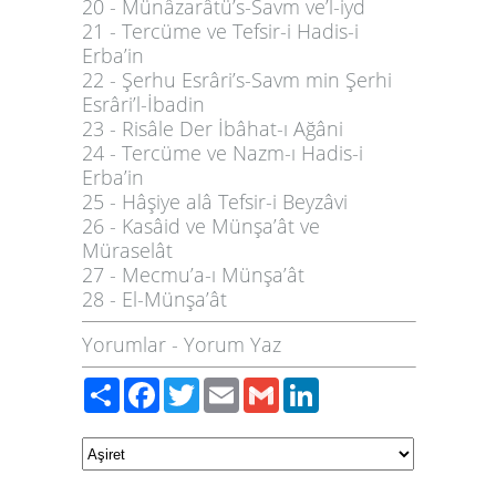
20 - Münâzarâtü’s-Savm ve’l-iyd
21 - Tercüme ve Tefsir-i Hadis-i
Erba’in
22 - Şerhu Esrâri’s-Savm min Şerhi
Esrâri’l-İbadin
23 - Risâle Der İbâhat-ı Ağâni
24 - Tercüme ve Nazm-ı Hadis-i
Erba’in
25 - Hâşiye alâ Tefsir-i Beyzâvi
26 - Kasâid ve Münşa’ât ve
Müraselât
27 - Mecmu’a-ı Münşa’ât
28 - El-Münşa’ât
Yorumlar
-
Yorum Yaz
Paylaş
Facebook
Twitter
Email
Gmail
LinkedIn