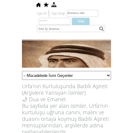
Üye Ol
Üye Girişi
Urfa’nın Kurtuluşunda Badıllı Aşireti
(Arşivlere Yansıy
an İsimler)
🌙 Dua ve Emanet
Bu sayfada yer alan isimler, Urfa’nın
kurtuluşu uğruna canını, malını ve
duasını ortaya koymuş Badıllı Aşireti
mensuplarından, arşivlerde adına
rastlanabilenlerdir.