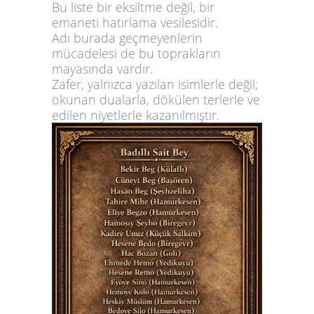
Bu liste bir eksiltme değil, bir
emaneti hatırlama vesilesidir.
Adı burada geçmeyenlerin
mücadelesi de bu toprakların
mayasında vardır.
Zafer, yalnızca yazılan isimlerle değil;
okunan dualarla, dökülen terlerle ve
edilen niyetlerle kazanılmıştır.