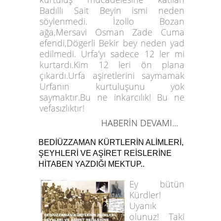
Badıllı Sait Beyin ismi neden
söylenmedi. İzollo Bozan
ağa,Mersavi Osman Zade Cuma
efendi,Dögerli Bekir bey neden yad
edilmedi. Urfa’yı sadece 12 ler mi
kurtardı.Kim 12 leri ön plana
çıkardı.Urfa aşiretlerini saymamak
Urfanın kurtuluşunu yok
saymaktır.Bu ne inkarcılık! Bu ne
vefasızlıktır!
HABERİN DEVAMI...
BEDİÜZZAMAN KÜRTLERİN ALİMLERİ,
ŞEYHLERİ VE AŞİRET REİSLERİNE
HİTABEN YAZDIĞI MEKTUP..
Ey bütün
Kürdler!
Uyanık
olunuz! Taki