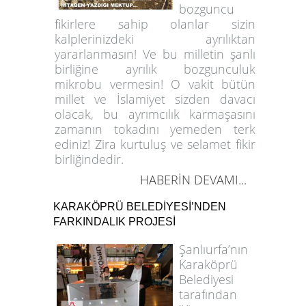
bozguncu
fikirlere sahip olanlar sizin
kalplerinizdeki ayrılıktan
yararlanmasın! Ve bu milletin şanlı
birliğine ayrılık bozgunculuk
mikrobu vermesin! O vakit bütün
millet ve İslamiyet sizden davacı
olacak, bu ayrımcılık karmaşasını
zamanın tokadını yemeden terk
ediniz! Zira kurtuluş ve selamet fikir
birliğindedir.
HABERİN DEVAMI...
KARAKÖPRÜ BELEDİYESİ’NDEN
FARKINDALIK PROJESİ
Şanlıurfa’nın
Karaköprü
Belediyesi
tarafından