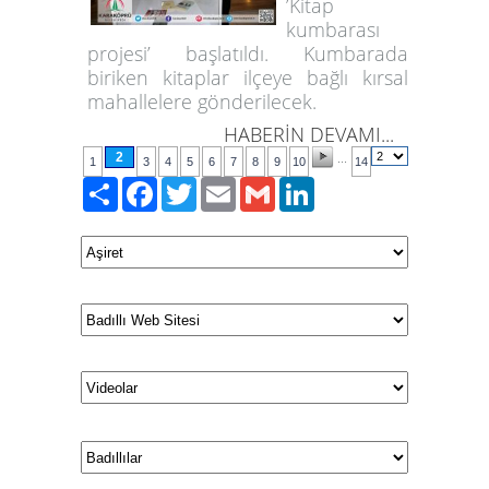
’Kitap
kumbarası
projesi’ başlatıldı. Kumbarada
biriken kitaplar ilçeye bağlı kırsal
mahallelere gönderilecek.
HABERİN DEVAMI...
2
...
1
3
4
5
6
7
8
9
10
14
Paylaş
Facebook
Twitter
Email
Gmail
LinkedIn