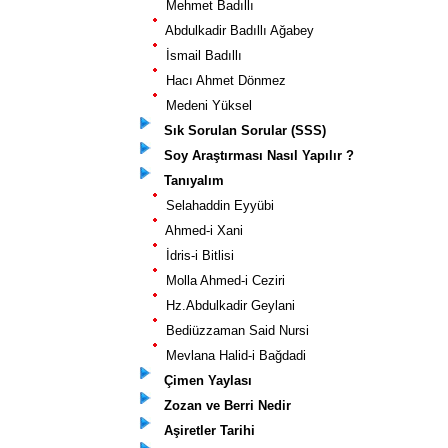
Mehmet Badıllı
Abdulkadir Badıllı Ağabey
İsmail Badıllı
Hacı Ahmet Dönmez
Medeni Yüksel
Sık Sorulan Sorular (SSS)
Soy Araştırması Nasıl Yapılır ?
Tanıyalım
Selahaddin Eyyübi
Ahmed-i Xani
İdris-i Bitlisi
Molla Ahmed-i Ceziri
Hz.Abdulkadir Geylani
Bediüzzaman Said Nursi
Mevlana Halid-i Bağdadi
Çimen Yaylası
Zozan ve Berri Nedir
Aşiretler Tarihi