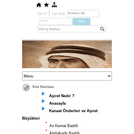
Üye Ol
Üye Girişi
Site Haritası
Aşiret Nedir ?
Anasayfa
Kanaat Önderleri ve Aşiret
Büyükleri
Av.Kemal Badıllı
Abdulkadir Badıllı