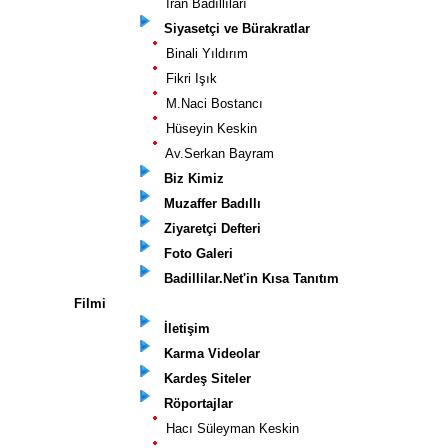
İran Badıllıları
Siyasetçi ve Bürakratlar
Binali Yıldırım
Fikri Işık
M.Naci Bostancı
Hüseyin Keskin
Av.Serkan Bayram
Biz Kimiz
Muzaffer Badıllı
Ziyaretçi Defteri
Foto Galeri
Badillilar.Net'in Kısa Tanıtım
Filmi
İletişim
Karma Videolar
Kardeş Siteler
Röportajlar
Hacı Süleyman Keskin