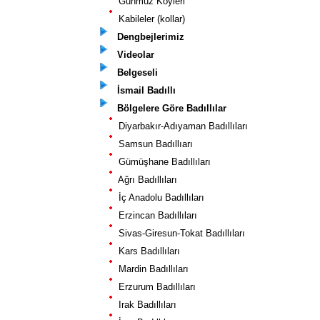
Günmüz Köyleri
Kabileler (kollar)
Dengbejlerimiz
Videolar
Belgeseli
İsmail Badıllı
Bölgelere Göre Badıllılar
Diyarbakır-Adıyaman Badıllıları
Samsun Badıllıarı
Gümüşhane Badıllıları
Ağrı Badıllıları
İç Anadolu Badıllıları
Erzincan Badıllıları
Sivas-Giresun-Tokat Badıllıları
Kars Badıllıları
Mardin Badıllıları
Erzurum Badıllıları
Irak Badıllıları